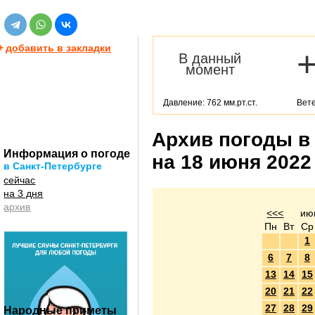
+
добавить в закладки
В данный
момент
Давление: 762 мм.рт.ст.
Вете
Архив погоды в
Информация о погоде
на 18 июня 2022
в Санкт-Петербурге
сейчас
на 3 дня
архив
<<<
ию
Пн
Вт
Ср
1
6
7
8
13
14
15
20
21
22
27
28
29
Народные приметы