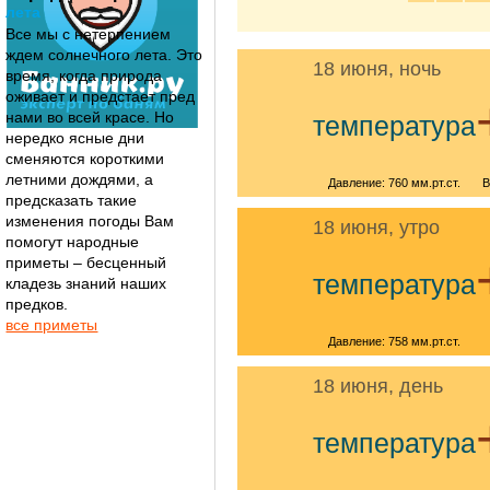
лета
Все мы с нетерпением
ждем солнечного лета. Это
18 июня, ночь
время, когда природа
оживает и предстает пред
нами во всей красе. Но
температура
нередко ясные дни
сменяются короткими
летними дождями, а
Давление: 760 мм.рт.ст.
В
предсказать такие
изменения погоды Вам
18 июня, утро
помогут народные
приметы – бесценный
температура
кладезь знаний наших
предков.
все приметы
Давление: 758 мм.рт.ст.
18 июня, день
температура