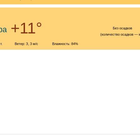
р
+11°
ра
Без осадков
(количество осадков — 
т.
Ветер: З, 3 м/с
Влажность: 84%