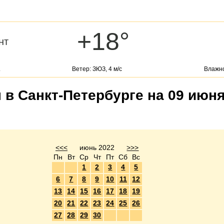
+18°
нт
.
Ветер: ЗЮЗ, 4 м/с
Влажно
 в Санкт-Петербурге на 09 июня
<<<
июнь 2022
>>>
Пн
Вт
Ср
Чт
Пт
Сб
Вс
1
2
3
4
5
6
7
8
9
10
11
12
13
14
15
16
17
18
19
20
21
22
23
24
25
26
27
28
29
30