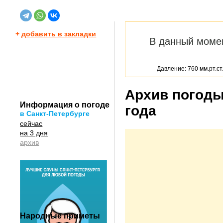
+
добавить в закладки
В данный моме
Давление: 760 мм.рт.ст
Архив погоды
Информация о погоде
года
в Санкт-Петербурге
сейчас
на 3 дня
архив
Народные приметы