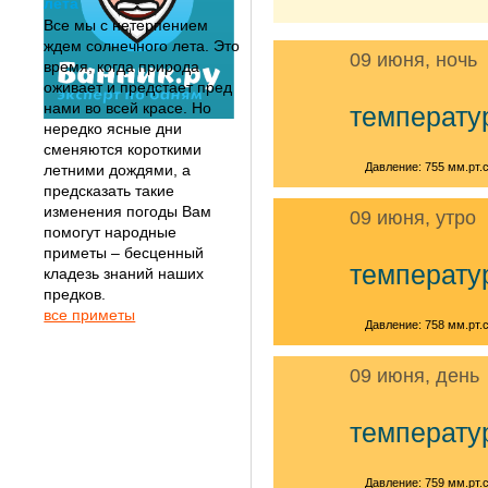
лета
Все мы с нетерпением
ждем солнечного лета. Это
09 июня, ночь
время, когда природа
оживает и предстает пред
нами во всей красе. Но
температу
нередко ясные дни
сменяются короткими
Давление: 755 мм.рт.с
летними дождями, а
предсказать такие
изменения погоды Вам
09 июня, утро
помогут народные
приметы – бесценный
температу
кладезь знаний наших
предков.
все приметы
Давление: 758 мм.рт.с
09 июня, день
температу
Давление: 759 мм.рт.с