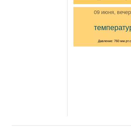
09 июня, вече
температу
Давление: 760 мм.рт.с