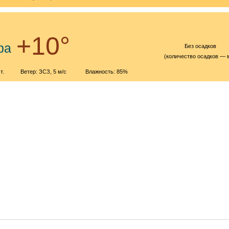
р
+10°
ра
Без осадков
(количество осадков — 
т.
Ветер: ЗСЗ, 5 м/с
Влажность: 85%