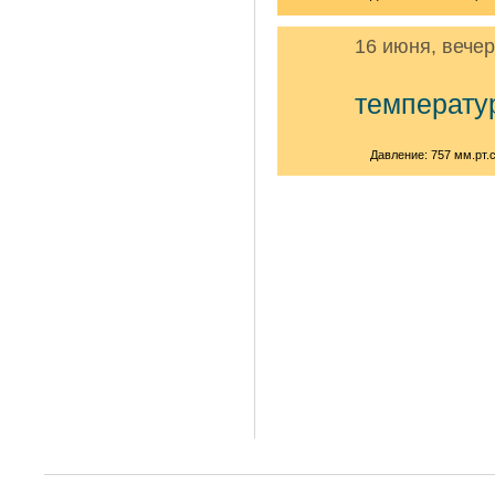
16 июня, вече
температу
Давление: 757 мм.рт.с