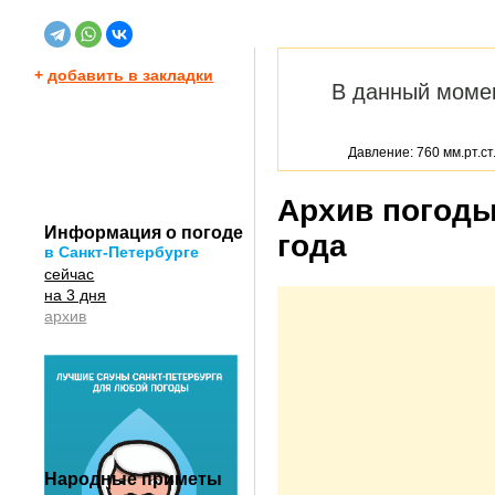
+
добавить в закладки
В данный моме
Давление: 760 мм.рт.ст
Архив погоды
Информация о погоде
года
в Санкт-Петербурге
сейчас
на 3 дня
архив
Народные приметы