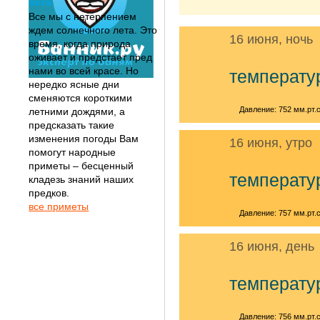
лета
Все мы с нетерпением
ждем солнечного лета. Это
16 июня, ночь
время, когда природа
оживает и предстает пред
нами во всей красе. Но
температу
нередко ясные дни
сменяются короткими
Давление: 752 мм.рт.с
летними дождями, а
предсказать такие
изменения погоды Вам
16 июня, утро
помогут народные
приметы – бесценный
температу
кладезь знаний наших
предков.
все приметы
Давление: 757 мм.рт.с
16 июня, день
температу
Давление: 756 мм.рт.с