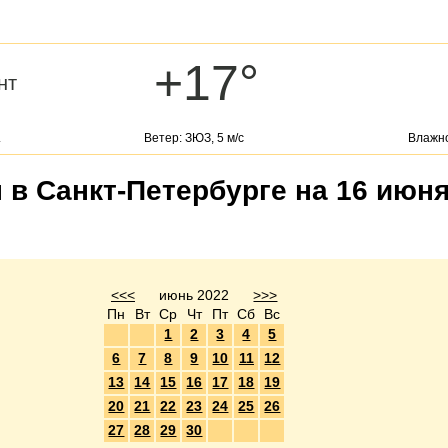
+17°
нт
.
Ветер: ЗЮЗ, 5 м/с
Влажно
 в Санкт-Петербурге на 16 июня
<<<
июнь 2022
>>>
Пн
Вт
Ср
Чт
Пт
Сб
Вс
1
2
3
4
5
6
7
8
9
10
11
12
13
14
15
16
17
18
19
20
21
22
23
24
25
26
27
28
29
30