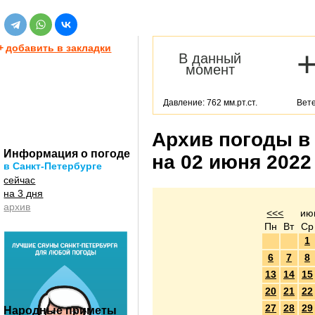
+
добавить в закладки
В данный
момент
Давление: 762 мм.рт.ст.
Вете
Архив погоды в
Информация о погоде
на 02 июня 2022
в Санкт-Петербурге
сейчас
на 3 дня
архив
<<<
ию
Пн
Вт
Ср
1
6
7
8
13
14
15
20
21
22
27
28
29
Народные приметы