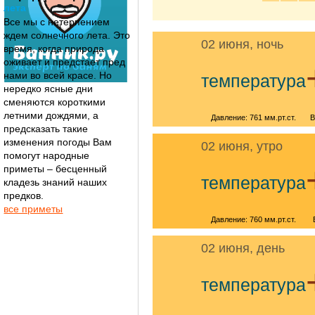
лета
Все мы с нетерпением
ждем солнечного лета. Это
02 июня, ночь
время, когда природа
оживает и предстает пред
нами во всей красе. Но
температура
нередко ясные дни
сменяются короткими
летними дождями, а
Давление: 761 мм.рт.ст.
В
предсказать такие
изменения погоды Вам
02 июня, утро
помогут народные
приметы – бесценный
температура
кладезь знаний наших
предков.
все приметы
Давление: 760 мм.рт.ст.
02 июня, день
температура