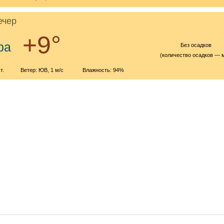
ечер
+9°
ра
Без осадков
(количество осадков — 
т.
Ветер: ЮВ, 1 м/с
Влажность: 94%