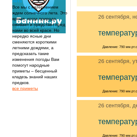
лета
Все мы с нетерпением
ждем солнечного лета. Это
26 сентября, н
время, когда природа
оживает и предстает пред
нами во всей красе. Но
температу
нередко ясные дни
сменяются короткими
Давление: 790 мм.рт.с
летними дождями, а
предсказать такие
изменения погоды Вам
26 сентября, у
помогут народные
приметы – бесценный
температу
кладезь знаний наших
предков.
все приметы
Давление: 790 мм.рт.с
26 сентября, д
температу
Давление: 790 мм.рт.с