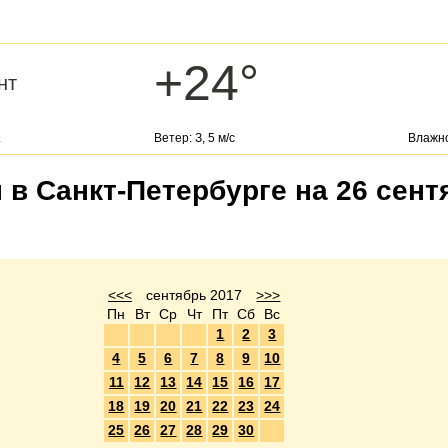
+24°
нт
.
Ветер: З, 5 м/с
Влажно
 в Санкт-Петербурге на 26 сент
<<<
сентябрь 2017
>>>
Пн
Вт
Ср
Чт
Пт
Сб
Вс
1
2
3
4
5
6
7
8
9
10
11
12
13
14
15
16
17
18
19
20
21
22
23
24
25
26
27
28
29
30