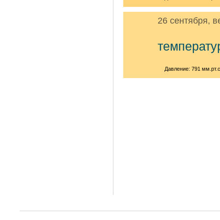
26 сентября, в
температу
Давление: 791 мм.рт.с