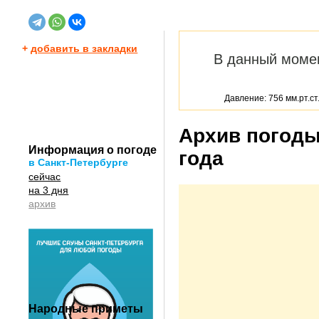
+
добавить в закладки
В данный моме
Давление: 756 мм.рт.ст
Архив погоды
Информация о погоде
года
в Санкт-Петербурге
сейчас
на 3 дня
архив
Народные приметы