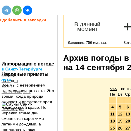
+
добавить в закладки
В данный
момент
Давление: 756 мм.рт.ст.
Вете
Архив погоды в
Информация о погоде
на 14 сентября 
в Санкт-Петербурге
Народные приметы
сейчас
лета
на 3 дня
Все мы с нетерпением
архив
<<<
сент
ждем солнечного лета. Это
скачать виджет
Пн
Вт
Ср
время, когда природа
оживает и предстает пред
4
5
6
нами во всей красе. Но
нередко ясные дни
11
12
13
сменяются короткими
18
19
20
летними дождями, а
25
26
27
предсказать такие