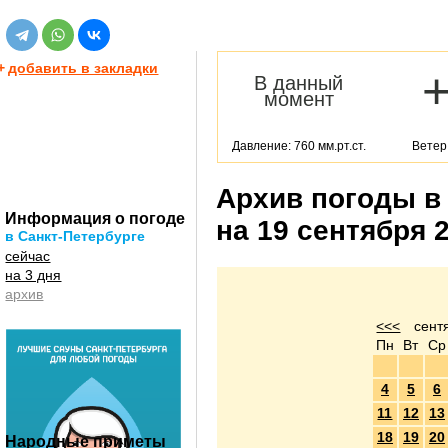
+
добавить в закладки
В данный
момент
Давление: 760 мм.рт.ст.
Ветер:
Архив погоды в
Информация о погоде
на 19 сентября 
в Санкт-Петербурге
сейчас
на 3 дня
архив
<<<
сент
Пн
Вт
Ср
4
5
6
11
12
13
18
19
20
Народные приметы