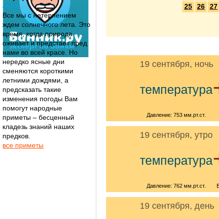
лета
25
26
27
Все мы с нетерпением
ждем солнечного лета. Это
время, когда природа
оживает и предстает пред
нами во всей красе. Но
нередко ясные дни
19 сентября, ночь
сменяются короткими
летними дождями, а
температура
предсказать такие
изменения погоды Вам
помогут народные
Давление: 753 мм.рт.ст.
приметы – бесценный
кладезь знаний наших
19 сентября, утро
предков.
все приметы
температура
Давление: 762 мм.рт.ст.
19 сентября, день