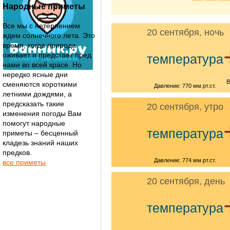
Народные приметы
лета
Все мы с нетерпением
20 сентября, ночь
ждем солнечного лета. Это
время, когда природа
оживает и предстает пред
температура
нами во всей красе. Но
нередко ясные дни
В
сменяются короткими
Давление: 770 мм.рт.ст.
летними дождями, а
предсказать такие
20 сентября, утро
изменения погоды Вам
помогут народные
температура
приметы – бесценный
кладезь знаний наших
предков.
Давление: 774 мм.рт.ст.
все приметы
20 сентября, день
температура