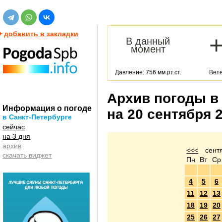
+
добавить в закладки
В данный
момент
Давление: 756 мм.рт.ст.
Вете
Архив погоды в
Информация о погоде
на 20 сентября 
в Санкт-Петербурге
сейчас
на 3 дня
архив
<<<
сент
скачать виджет
Пн
Вт
Ср
4
5
6
11
12
13
18
19
20
25
26
27