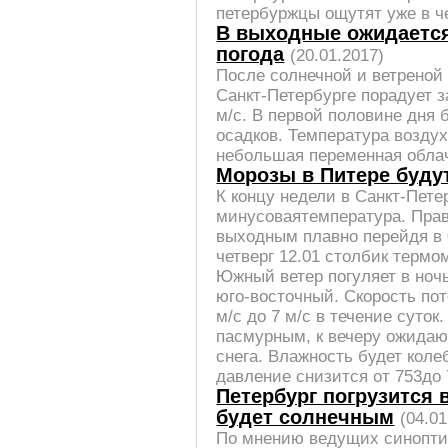
петербуржцы ощутят уже в че
В выходные ожидается
погода
(20.01.2017)
После солнечной и ветреной 
Санкт-Петербурге порадует з
м/с. В первой половине дня б
осадков. Температура воздуха
небольшая переменная облач
Морозы в Питере буд
К концу недели в Санкт-Пете
минусоваятемпература. Прав
выходным плавно перейдя в 
четверг 12.01 столбик термо
Южный ветер погуляет в ночь
юго-восточный. Скорость пот
м/с до 7 м/с в течение суто
пасмурным, к вечеру ожидаю
снега. Влажность будет коле
давление снизится от 753до 7
Петербург погрузится 
будет солнечным
(04.01
По мнению ведущих синоптич