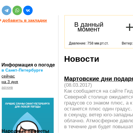
+
добавить в закладки
В данный
момент
Давление: 758 мм.рт.ст.
Ветер:
Новости
Информация о погоде
в Санкт-Петербурге
сейчас
Мартовские дни подар
на 3 дня
(08.03.2017)
архив
Как сообщается на сайте Гид
Северной столице ожидается
градусов со знаком плюс, а 
останется плюс один градус.
в секунду, ветер юго-западны
облачно. Атмосферное давлен
в течение дня будет повышат
Народные приметы