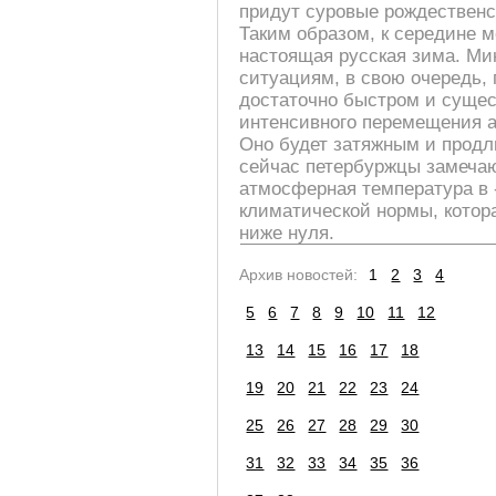
придут суровые рождественс
Таким образом, к середине 
настоящая русская зима. Ми
ситуациям, в свою очередь,
достаточно быстром и сущес
интенсивного перемещения а
Оно будет затяжным и продли
сейчас петербуржцы замечаю
атмосферная температура в -
климатической нормы, котора
ниже нуля.
Архив новостей:
1
2
3
4
5
6
7
8
9
10
11
12
13
14
15
16
17
18
19
20
21
22
23
24
25
26
27
28
29
30
31
32
33
34
35
36