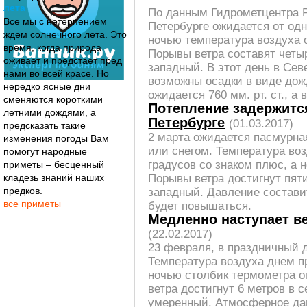
лета
По данным Гидрометцентра Р
Все мы с нетерпением
Петербурге ожидается от одн
ждем солнечного лета. Это
ночью температура воздуха 
время, когда природа
Порывы ветра составят четыр
оживает и предстает пред
западный. В этот день в Сев
нами во всей красе. Но
возможны осадки в виде до
нередко ясные дни
ожидается 760 мм. рт. ст., а
сменяются короткими
Потепление задержится
летними дождями, а
Петербурге
(01.03.2017)
предсказать такие
2 марта ожидается пасмурн
изменения погоды Вам
или снегом. Температура воз
помогут народные
градусов со знаком плюс, а 
приметы – бесценный
Порывы ветра достигнут пяти
кладезь знаний наших
предков.
западный. Давление составит 
все приметы
будет повышаться.
Медленно наступает ве
(22.02.2017)
23 февраля, в праздничный д
Температура воздуха днем пр
ночью столбик термометра о
ветра достигнут 6 метров в с
умеренный. Атмосферное давл