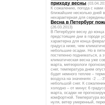
приходу весны
(03.04.20
К сожалению, погода с нами 
ближайшие несколько дней в
нехарактерная для середины
Весна в Петербург по
(26.03.2013)
В Петербурге весну до конца
предстоящие дни в городе ус
характерна для конца феврал
градуса ниже, чем климатич
небольшие осадки. Но в пят
постепенно подниматься, а э
климатическая весна уже сов
марта, метеорологи прогноз
снег, температура днем опус
будет немного теплее – тер
воздуха на значениях -2 …-3
небольшой снег. К сожалени
холодно – от минус 6 градусо
марта, осадки не прогнозиру
комфортной. Температура во
нуля, ветер умеренный, пере