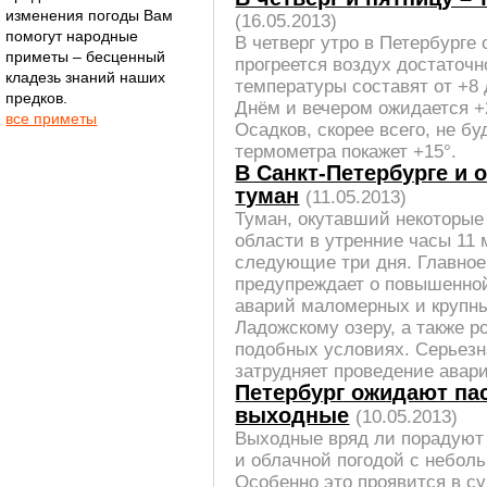
изменения погоды Вам
(16.05.2013)
помогут народные
В четверг утро в Петербурге
приметы – бесценный
прогреется воздух достаточ
кладезь знаний наших
температуры составят от +8 
предков.
Днём и вечером ожидается +2
все приметы
Осадков, скорее всего, не бу
термометра покажет +15°.
В Санкт-Петербурге и 
туман
(11.05.2013)
Туман, окутавший некоторые
области в утренние часы 11 
следующие три дня. Главное
предупреждает о повышенной
аварий маломерных и крупны
Ладожскому озеру, а также 
подобных условиях. Серьезн
затрудняет проведение авар
Петербург ожидают па
выходные
(10.05.2013)
Выходные вряд ли порадуют
и облачной погодой с небо
Особенно это проявится в су