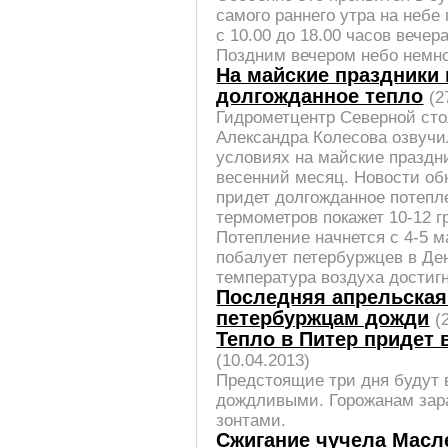
самого раннего утра на небе
с 10.00 до 18.00 часов вече
Поздним вечером небо немно
На майские праздники 
долгожданное тепло
(2
Гидрометцентр Cеверной сто
Александра Колесова озвуч
условиях на майские праздн
весенний месяц. Новости об
придет долгожданное потепл
термометров покажет 10-12 г
Потепление начнется с 4-5 м
побалует петербуржцев в Ден
температура воздуха достигн
Последняя апрельская
петербуржцам дожди
(
Тепло в Питер придет 
(10.04.2013)
Предстоящие три дня будут 
дождливыми. Горожанам зар
зонтами.
Сжигание чучела Масл