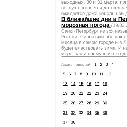
выходных, 30 и 31 марта, по
воздух прогреется до трех-ч
ожидается даже небольшой 
В ближайшие дни в Пе
морозная погода
(19.03.
Санкт-Петербург не зря наз
России. Синоптики обещают, 
месяца в самом городе и в Л
будет властвовать зима. И н
морозная и пасмурная погода
Архив новостей:
1
2
3
4
5
6
7
8
9
10
11
12
13
14
15
16
17
18
19
20
21
22
23
24
25
26
27
28
29
30
31
32
33
34
35
36
37
38