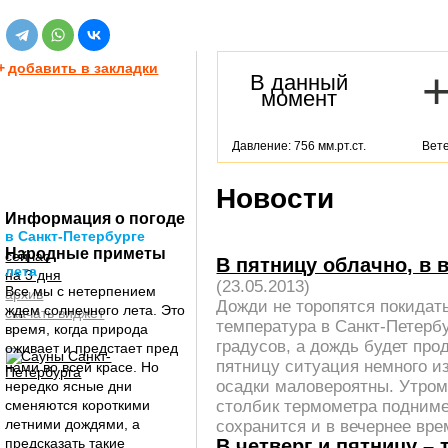
+
добавить в закладки
В данный
момент
Давление: 756 мм.рт.ст.
Вете
Новости
Информация о погоде
в Санкт-Петербурге
Народные приметы
сейчас
В пятницу облачно, в
лета
на 3 дня
(23.05.2013)
Все мы с нетерпением
архив
Дожди не торопятся покидать
ждем солнечного лета. Это
скачать виджет
температура в Санкт-Петерб
время, когда природа
градусов, а дождь будет про
оживает и предстает пред
пятницу ситуация немного из
нами во всей красе. Но
осадки маловероятны. Утром
нередко ясные дни
столбик термометра подниме
сменяются короткими
летними дождями, а
сохранится и в вечернее вре
предсказать такие
В четверг и пятницу – 