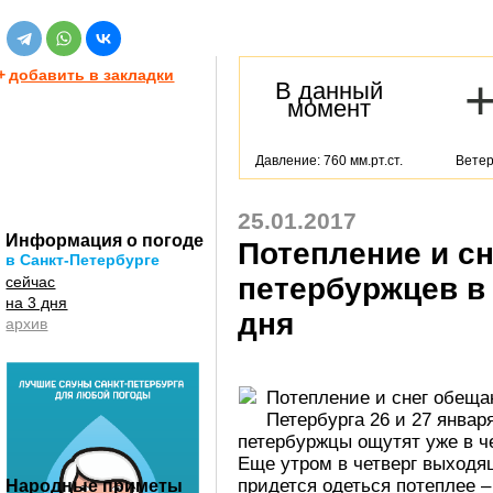
+
добавить в закладки
В данный
момент
Давление: 760 мм.рт.ст.
Ветер
25.01.2017
Информация о погоде
Потепление и с
в Санкт-Петербурге
петербуржцев в
сейчас
на 3 дня
дня
архив
Потепление и снег обеща
Петербурга 26 и 27 январ
петербуржцы ощутят уже в че
Еще утром в четверг выходя
придется одеться потеплее –
Народные приметы