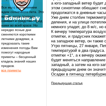
лета
а юго-западный ветер будет 
Все мы с нетерпением
этом синоптики обещают сне
ждем солнечного лета. Это
продолжатся в дневные часы
время, когда природа
Уже днем столбик термометр
оживает и предстает пред
деления, и на улице потеплее
нами во всей красе. Но
немного упадет, до 8 м/с, но
нередко ясные дни
К вечеру температура возду
сменяются короткими
отметки, и градусник покаже
летними дождями, а
на западное ветер, он также 
предсказать такие
Утро пятницы, 27 января, Пе
изменения погоды Вам
температурой в два градуса
помогут народные
отметки +1°, а к вечеру окаж
приметы – бесценный
будет меняться направление 
кладезь знаний наших
западный, а затем на юго-за
предков.
предыдущим днем он значите
все приметы
Осадки в пятницу петербуржц
Предыдущая статья