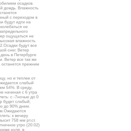
 обилием осадков.
ый дождь. Влажность
останется
очный с переходом в
и будут идти на
 колебаться не
 запредельного
тер ощущаться не
 высокая влажность
+2.Осадки будут все
ой снег. Ветер
 день в Петербурге
. Ветер все так же
е останется прежним
цу, но и теплее от
 Ожидается слабый
нем 54%. В среду,
же начиная с 6 утра
леть: с -7ночью до 0
ер будет слабый,
ью до 90% днем.
гом.Ожидаются
леть: к вечеру
ысит 758 мм рт.ст.
тничное утро (20.02)
ниже нуля, в