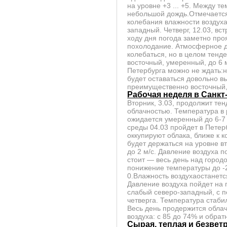
на уровне +3 ... +5. Между т
небольшой дождь.Отмечается
колебания влажности воздуха
западный. Четверг, 12.03, в
ходу дня погода заметно про
похолодание. Атмосферное д
колебаться, но в целом тенд
восточный, умеренный, до 6 м
Петербурга можно не ждать:н
будет оставаться довольно в
преимущественно восточный, 
Рабочая неделя в Санкт
Вторник, 3.03, продолжит те
облачностью. Температура в 
ожидается умеренный до 6-7 
среды 04.03 пройдет в Петер
оккупируют облака, ближе к 
будет держаться на уровне в
до 2 м/с. Давление воздуха п
стоит — весь день над город
понижение температуры до -2
0.Влажность воздухаостанетс
Давление воздуха пойдет на 
слабый северо-западный, с п
четверга. Температура стабил
Весь день продержится обла
воздуха: с 85 до 74% и обрат
Сырая, теплая и безвет