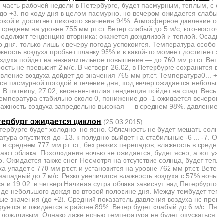
ая часть рабочей недели в Петербурге, будет пасмурным, теплым, с
до +3, по ходу дня в целом пасмурно, но вечером ожидается слаб
сокой и достигнет пикового значения 94%. Атмосферное давление 
 среднем на уровне 755 мм рт.ст. Ветер слабый до 5 м/с, юго-вост
родолжит тенденцию вторника: окажется дождливой и теплой. Осадк
о дня, только лишь к вечеру погода успокоится. Температура особо
ажность воздуха пробьет планку 95% и в какой-то момент достигнет
здуха пойдет на незначительное повышение — до 760 мм рт.ст. Ве
ость не превысит 2 м/с. В четверг, 26.02, в Петербурге сохранится
ление воздуха дойдет до значения 765 мм рт.ст. Температура0... 
ся пасмурной погодой в течение дня, под вечер ожидается небольш
 В пятницу, 27.02, весенне-теплая тенденция пойдет на спад. Весь
Температура стабильно около 0, понижение до -1 ожидается вечером
лажность воздуха запредельно высокая — в среднем 98%, давлени
тербург ожидается циклон
(25.03.2015)
етербурге будет холодно, но ясно. Облачность не будет мешать солн
атура опустится до -13, к полудню выйдет на стабильные -6 ... -7.
 в среднем 777 мм рт. ст., без резких перепадов, влажность в сред
ают облака. Похолодания ночью не ожидается, будет ясно, а вот у
. Ожидается также снег. Несмотря на отсутствие солнца, будет теп
а упадет с 770 мм рт.ст. и установится на уровне 762 мм рт.ст. Вет
западный до 7 м/с. Резко увеличится влажность воздуха:с 57% ноч
 и 19.02, в четверг.Начиная сутра облака зависнут над Петербур
де небольшого дождя во второй половине дня. Между тембудет теп
е значения (до +2). Средний показатель давления воздуха не прев
руется и ожидается в районе 89%. Ветер будет слабый до 6 м/с. Пя
 дождливым. Однако даже ночью температура не будет опускаться 