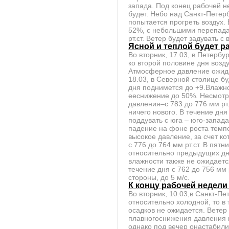
запада. Под конец рабочей н
будет. Небо над Санкт-Пете
попытается прогреть воздух. 
52%, с небольшими перепада
рт.ст. Ветер будет задувать с
Ясной и теплой будет р
Во вторник, 17.03, в Петерб
ко второй половине дня возд
Атмосферное давление ожидае
18.03, в Северной столице бу
дня поднимется до +9.Влажн
ееснижение до 50%. Несмотр
давления–с 783 до 776 мм рт.
ничего нового. В течение дня
поддувать с юга – юго-запада
падение на фоне роста темпе
высокое давление, за счет к
с 776 до 764 мм рт.ст. В пят
относительно предыдущих дн
влажности также не ожидаетс
течение дня с 762 до 756 мм
стороны, до 5 м/с.
К концу рабочей недели
Во вторник, 10.03,в Санкт-П
относительно холодной, то в 
осадков не ожидается. Ветер
плавногоснижения давления в
однако под вечер онастабили