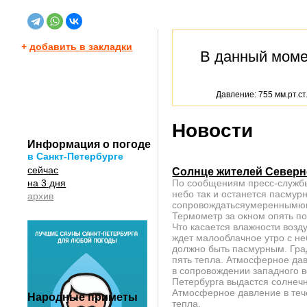
+
добавить в закладки
В данный мом
Давление: 755 мм.рт.ст
Новости
Информация о погоде
в Санкт-Петербурге
сейчас
Солнце жителей Северн
на 3 дня
По сообщениям пресс-службы 
небо так и останется пасмур
архив
сопровождатьсяумереннымюго
Термометр за окном опять по
Что касается влажности возду
ждет малооблачное утро с н
должно быть пасмурным. Гра
пять тепла. Атмосферное давл
в сопровождении западного ве
Петербурга выдастся солнечн
Атмосферное давление в тече
Народные приметы
тепла.