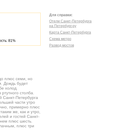
Для справки:
Отели Санкт-Петербурга
на Петербург.ру
Карта Санкт-Петербурга
Схема метро
сть: 81%
Развод мостов
до плюс семи, но
м. Дождь будет
бе холод.
 ртутного столба.
ей Санкт-Петербурга
ольшей части утро
ачно, примерно плюс
аким же, как и утро,
елей и гостей Санкт-
днем плюс шесть.
блачным, плюс три