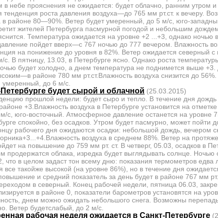
ем в небе прояснения не ожидается: будет облачно, ранним утром и
 тенденция роста давления воздуха—до 765 мм рт.ст. к вечеру. В
 в районе 80—90%. Ветер будет умеренный, до 5 м/с, юго-западны
стретит жителей Петербурга пасмурной погодой и небольшим дожде
яснится. Температура ожидается на уровне +2 ...+3, однако ночью
авление пойдет вверх—с 767 ночью до 777 вечером. Влажность во
енция на понижение до уровня в 82%. Ветер ожидается северный с
/с. В пятницу, 13.03, в Петербурге ясно. Однако роста температу
очью будет холодно, а днем температура не поднимется выше +3.
ысоким—в районе 780 мм рт.ст.Влажность воздуха снизится до 56%.
умеренный, до 6 м/с.
-Петербурге будет сырой и облачной
(25.03.2015)
нденцию прошлой недели: будет сыро и тепло. В течение дня дождь
районе +3.Влажность воздуха в Петербурге установится на отметке
м/с, юго-восточный. Атмосферное давление останется на уровне 75
бурге спокойно, без осадков. Утром будет пасмурно, может пойти 
концу рабочего дня ожидаются осадки: небольшой дождь, вечером с
торника+3...+4.Влажность воздуха в среднем 88%. Ветер на протяже
ойдет на повышение до 759 мм рт. ст. В четверг, 05.03, осадков в П
ом продержатся облака, изредка будет выглядывать солнце. Ночью
, что в целом задаст тон всему дню: показания термометров едва
я все такойже высокой (на уровне 86%), но в течение дня ожидаетс
повышение и средний показатель за день будет в районе 767 мм рт.
ереходом в северный. Конец рабочей недели, пятница 06.03, закр
изируется в районе 0, показатели барометров установятся на уровн
чность, днем можно ожидать небольшого снега. Возможны перепад
но. Ветер будетслабый, до 2 м/с.
ренная рабочая неделя ожидается в Санкт-Петербурге
(