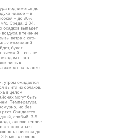
тура поднимется до
духа низкое – в
ысокая – до 90%.
м/с. Среда, 1.04,
о осадков выпадет
 воздуха в течение
рывы ветра с юго-
льных изменений
йдет, будет
ет высокой – свыше
реходом в юго-
акже лишь к
ха замрет на планке
и, утром ожидается
я выйти из облаков,
уха в целом
районах могут быть
нием. Температура
асмурно, но без
 рт.ст. Ожидается
дный, слабый, 3-5
огода, однако теплее
может подняться
ажность снизится до
3-5 м/с, с северо-