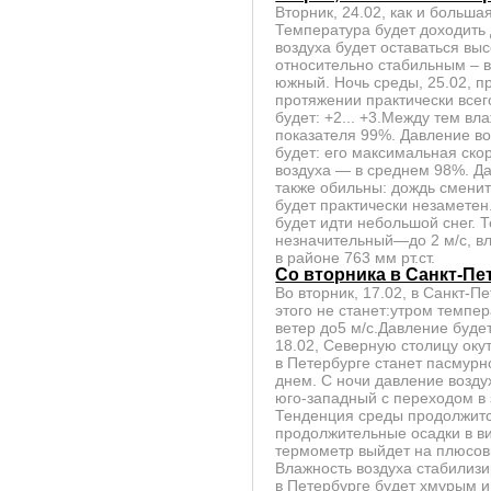
Вторник, 24.02, как и больш
Температура будет доходить 
воздуха будет оставаться вы
относительно стабильным – в
южный. Ночь среды, 25.02, п
протяжении практически всег
будет: +2... +3.Между тем вл
показателя 99%. Давление во
будет: его максимальная скор
воздуха — в среднем 98%. Дав
также обильны: дождь сменит
будет практически незаметен.
будет идти небольшой снег. 
незначительный—до 2 м/с, в
в районе 763 мм рт.ст.
Со вторника в Санкт-Пе
Во вторник, 17.02, в Санкт-П
этого не станет:утром темпер
ветер до5 м/с.Давление будет
18.02, Северную столицу окут
в Петербурге станет пасмурно
днем. С ночи давление воздух
юго-западный с переходом в 
Тенденция среды продолжится
продолжительные осадки в ви
термометр выйдет на плюсовы
Влажность воздуха стабилизи
в Петербурге будет хмурым и