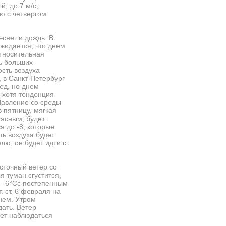
, до 7 м/с,
ю с четвергом
–снег и дождь. В
ожидается, что днем
 относительная
ть больших
ость воздуха
, в Санкт-Петербург
ед, но днем
 хотя тенденция
 Давление со среды
в пятницу, мягкая
 ясным, будет
я до -8, которые
ть воздуха будет
лю, он будет идти с
сточный ветер со
 туман сгустится,
е -6°Cс постепенным
 ст. 6 февраля на
нем. Утром
ать. Ветер
дет наблюдаться