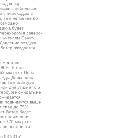
 под вечер
озможны небольшие
й с переходом в
м. Тем не менее по
 возможно
здуха будет
 переходом в северо-
ры жителям Санкт-
 Давление воздуха
 Ветер ожидается
 сменится
 90%. Ветер
2 мм рт.ст. Ночь
дождь. Днем небо
нег. Температура
нии дня утихнет с 6
етербурге ожидать не
 ожидается
 ли поднимутся выше
я спад до 75%.
ст. Ветер будет
епит начинания
е 770 мм рт.ст.
ы во влажности
25.03.2015)