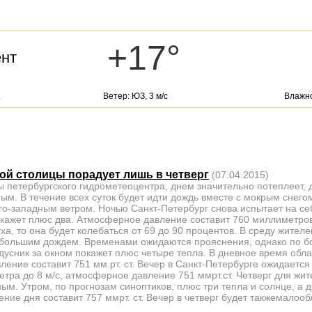
+17°
ент
.
Ветер: ЮЗ, 3 м/с
Влажно
ой столицы порадует лишь в четверг
(07.04.2015)
петербургского гидрометеоцентра, днем значительно потеплеет, 
ным. В течение всех суток будет идти дождь вместе с мокрым снего
-западным ветром. Ночью Санкт-Петербург снова испытает на се
кажет плюс два. Атмосферное давление составит 760 миллиметров
ха, то она будет колебаться от 69 до 90 процентов. В среду жител
ебольшим дождем. Временами ожидаются прояснения, однако по б
дусник за окном покажет плюс четыре тепла. В дневное время обл
ение составит 751 мм.рт. ст. Вечер в Санкт-Петербурге ожидается т
тра до 8 м/c, атмосферное давление 751 ммрт.ст. Четверг для жит
ым. Утром, по прогнозам синоптиков, плюс три тепла и солнце, а 
ние дня составит 757 ммрт. ст. Вечер в четверг будет такжемалоо