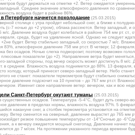
метров будут держаться на отметке +2. Ветер ожидается умеренный
-западный. Среднее значение атмосферного давления по сравнени
лажность воздуха будет в районе 86%.
 в Петербурге начнется похолодание
(25.03.2015)
верной столице с утра пройдет небольшой снег, а ближе к полудню
ть (с-7 ночью до +2 утром), облака рассеются. Ветер западный, и 
 6 м/с. Давление воздуха будет колебаться в районе 754 мм рт. ст.,
евраля, среда, будет на удивление ясной. Однако не следует жда
+2не будет. Ветер стабильно западный, со скоростью 7 м/с. Влажн
ия 83%, атмосферное давление 758 мм рт.ст. В четверг, 12 февраля
ока без осадков. Ночью слегка подморозит, поэтому возможен голол
 плюсовые показатели (до +2). Направление ветра будет меняться,
 юго-западной стороны, под вечер скорость может достигнуть 8 м/с.
т. в среднем. Влажность воздуха поднимется до 88%. 13 февраля, 
сто холоду, который принесет северо-западный ветер. Небо станет
 этого не станет: показатели термометров будут стабильно снижатьс
ное давление подскочит на 10 пунктов – до 767 мм рт.ст. Влажнос
ечером. Изменит свое направление ветер: вечером, как и всю неде
дели Санкт-Петербург окутают туманы
(25.03.2015)
з существенных осадков. Температура -5-4°C, будет дуть северо-во
ное давление в пределах нормы, влажность воздуха 97%. 5 февраля
шийся накануне снег, а столбик термометра установится на отметк
еру. Ветер сменится на северный, давление вырастет до 765 мм рт.
роизойдет резкое повышение температуры от -14°Cночью до -6°Cд
ния, а к вечеру ожидается мощный снегопад. Давление начнет пад
лится до 7 м/сек. На протяжении указанного периода времени бу
й облачности.