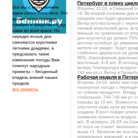
лета
Петербург в плену цикл
Все мы с нетерпением
Вторник, 31.03, в Северной 
ждем солнечного лета. Это
+6. Во второй половине дня 
среднем оно будет держаться 
время, когда природа
Ветер юго-восточный с перехо
оживает и предстает пред
первый апрельский день, вст
нами во всей красе. Но
меньше по сравнению со втор
нередко ясные дни
дня опустится до уровня 70%
сменяются короткими
востока ослабнут до умеренны
жители не увидят: будет дожд
летними дождями, а
стабильно держаться на уров
предсказать такие
90%. Атмосферное давление о
изменения погоды Вам
восточный, 4–6 м/с. В пятниц
помогут народные
вечеру.Температура воздуха 
приметы – бесценный
742 мм рт.ст. Ветер в Петербу
Рабочая неделя в Петер
кладезь знаний наших
Вторник, 24.03, мало чем по
предков.
пасмурная погода с периодич
все приметы
но совсем ненадолго. Между 
стабильное–744-748 мм рт. ст
порывы до 10 м/с. Влажность
опустится ниже нуля ив течен
осадков. В рост пойдет атмо
снижение влажности воздуха:
м/с. В четверге, 26.03, из С
от этого не станет: весеннее
выше +1. Вечером же она опу
нормальных значений, и в сре