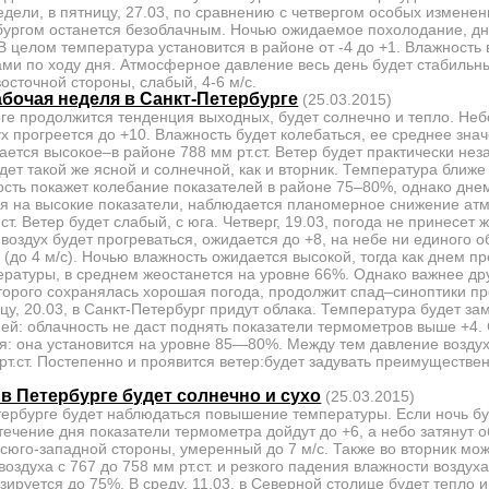
едели, в пятницу, 27.03, по сравнению с четвергом особых измене
рбургом останется безоблачным. Ночью ожидаемое похолодание, д
В целом температура установится в районе от -4 до +1. Влажность 
ми по ходу дня. Атмосферное давление весь день будет стабиль
 восточной стороны, слабый, 4-6 м/с.
абочая неделя в Санкт-Петербурге
(25.03.2015)
урге продолжится тенденция выходных, будет солнечно и тепло. Неб
ух прогреется до +10. Влажность будет колебаться, ее среднее зна
тся высокое–в районе 788 мм рт.ст. Ветер будет практически нез
дет такой же ясной и солнечной, как и вторник. Температура ближе
ость покажет колебание показателей в районе 75–80%, однако дне
я на высокие показатели, наблюдается планомерное снижение ат
ст. Ветер будет слабый, с юга. Четверг, 19.03, погода не принесет
 воздух будет прогреваться, ожидается до +8, на небе ни единого о
 (до 4 м/с). Ночью влажность ожидается высокой, тогда как днем 
ратуры, в среднем жеостанется на уровне 66%. Однако важнее др
оторого сохранялась хорошая погода, продолжит спад–синоптики 
ницу, 20.03, в Санкт-Петербург придут облака. Температура будет з
ей: облачность не даст поднять показатели термометров выше +4
я: она установится на уровне 85—80%. Между тем давление воздух
 рт.ст. Постепенно и проявится ветер:будет задувать преимуществе
 в Петербурге будет солнечно и сухо
(25.03.2015)
етербурге будет наблюдаться повышение температуры. Если ночь б
течение дня показатели термометра дойдут до +6, а небо затянут о
 сюго-западной стороны, умеренный до 7 м/с. Также во вторник мо
оздуха с 767 до 758 мм рт.ст. и резкого падения влажности воздух
зируется до 75%. В среду, 11.03, в Северной столице будет тепло 