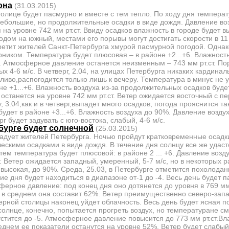
она
(31.03.2015)
столице будет пасмурно и вместе с тем тепло. По ходу дня темпера
небольшие, но продолжительные осадки в виде дождя. Давление воз
на уровне 742 мм рт.ст. Ввиду осадков влажность в городе будет в
дом на южный, местами его порывы могут достигать скорости в 11 
ретит жителей Санкт-Петербурга хмурой пасмурной погодой. Однак
ником. Температура будет плюсовая – в районе +2...+6. Влажность
. Атмосферное давление останется неизменным – 743 мм рт.ст. По
х 4-6 м/с. В четверг, 2.04, на улицах Петербурга никаких кардина
ливо,распогодится только лишь к вечеру. Температура в минус не у
не +1...+6. Влажность воздуха из-за продолжительных осадков буд
станется на уровне 742 мм рт.ст. Ветер ожидается восточный с пе
у, 3.04,как и в четверг,выпадет много осадков, погода прояснится т
будет в районе +3...+6. Влажность воздуха до 90%. Давление возду
рг будет задувать с юго-востока, слабый, 4-6 м/с.
бурге будет солнечной
(25.03.2015)
радует жителей Петербурга. Ночью пройдут кратковременные осадк
ескими осадками в виде дождя. В течение дня солнцу все же удастс
тем температура будет плюсовой: в районе 2 ... +6. Давление возд
. Ветер ожидается западный, умеренный, 5-7 м/с, но в некоторых 
 высокая, до 90%. Среда, 25.03, в Петербурге отметится похолода
ие дня будет находиться в диапазоне от-1 до -4. Весь день будет п
сферное давление: под конец дня оно дотянется до уровня в 769 мм
 в среднем она составит 62%. Ветер преимущественно северо-запа
еверной столицы наконец уйдет облачность. Весь день будет ясная п
 солнце, конечно, попытается прогреть воздух, но температуране с
стится до -5. Атмосферное давление повысится до 773 мм рт.ст.Вл
днем ее показатели останутся на уровне 52%. Ветер будет слабый 