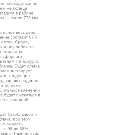
ний наблюдаться не
нем же солнце
воздуха в районе
ным — около 773 мм
о ясное весь день,
чение составит 67%.
аметен. Среда,
 к концу рабочего
м ожидается
мосферного
 жителям Петербурга
блачка. Будет слегка
продемонстрирует
угая тенденция:
предвещают падение
аметно ниже
. Сильных изменений
а будет снижаться в
нно с западной
удет безоблачной и
блака, при этом
жно ожидать
а—с 98 до 58%,
и сыро. Температура