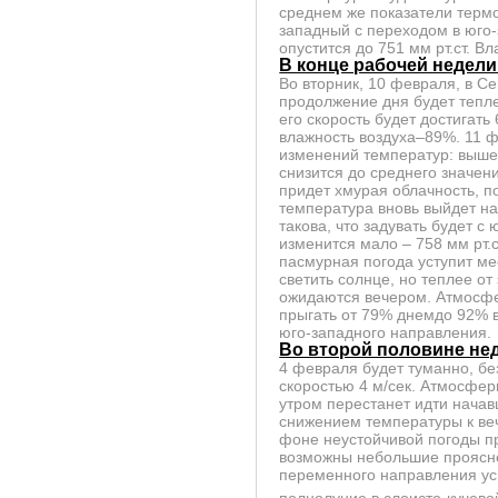
среднем же показатели термо
западный с переходом в юго
опустится до 751 мм рт.ст. В
В конце рабочей недели
Во вторник, 10 февраля, в Се
продолжение дня будет тепле
его скорость будет достигать
влажность воздуха–89%. 11 ф
изменений температур: выше 
снизится до среднего значен
придет хмурая облачность, п
температура вновь выйдет на
такова, что задувать будет с
изменится мало – 758 мм рт.с
пасмурная погода уступит ме
светить солнце, но теплее от
ожидаются вечером. Атмосфер
прыгать от 79% днемдо 92% в
юго-западного направления.
Во второй половине не
4 февраля будет туманно, бе
скоростью 4 м/сек. Атмосфер
утром перестанет идти начав
снижением температуры к веч
фоне неустойчивой погоды п
возможны небольшие проясне
переменного направления уси
полнолуние в слоисто-кучево