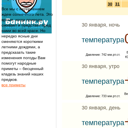
лета
30
31
Все мы с нетерпением
ждем солнечного лета. Это
время, когда природа
30 января, ночь
оживает и предстает пред
нами во всей красе. Но
нередко ясные дни
температура
сменяются короткими
летними дождями, а
предсказать такие
Давление: 742 мм.рт.ст.
Ю
изменения погоды Вам
помогут народные
30 января, утро
приметы – бесценный
кладезь знаний наших
предков.
температура
все приметы
Ве
Давление: 733 мм.рт.ст.
30 января, день
температура