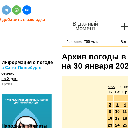
+
добавить в закладки
В данный
момент
Давление: 755 мм.рт.ст.
Вете
Архив погоды в
Информация о погоде
на 30 января 20
в Санкт-Петербурге
сейчас
на 3 дня
архив
<<<
янв
Пн
Вт
Ср
2
3
4
9
10
11
16
17
18
23
24
25
Народные приметы