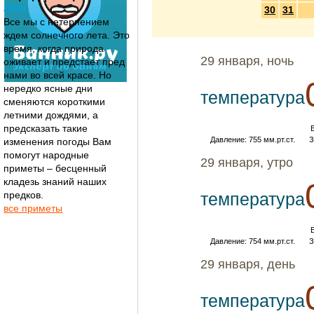
лета
30
31
Все мы с нетерпением
ждем солнечного лета. Это
время, когда природа
29 января, ночь
оживает и предстает пред
нами во всей красе. Но
нередко ясные дни
температура
сменяются короткими
летними дождями, а
предсказать такие
Давление: 755 мм.рт.ст.
З
изменения погоды Вам
помогут народные
29 января, утро
приметы – бесценный
кладезь знаний наших
предков.
температура
все приметы
Давление: 754 мм.рт.ст.
З
29 января, день
температура