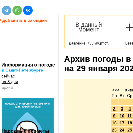
+
добавить в закладки
В данный
момент
Давление: 755 мм.рт.ст.
Вете
Архив погоды в
Информация о погоде
на 29 января 20
в Санкт-Петербурге
сейчас
на 3 дня
архив
<<<
янв
Пн
Вт
Ср
2
3
4
9
10
11
16
17
18
23
24
25
Народные приметы