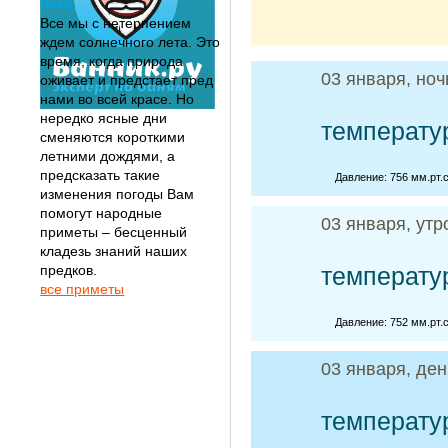
лета
Все мы с нетерпением
ждем солнечного лета. Это
время, когда природа
03 января, ноч
оживает и предстает пред
нами во всей красе. Но
нередко ясные дни
температу
сменяются короткими
летними дождями, а
предсказать такие
Давление: 756 мм.рт.с
изменения погоды Вам
помогут народные
03 января, утр
приметы – бесценный
кладезь знаний наших
предков.
температу
все приметы
Давление: 752 мм.рт.с
03 января, ден
температу