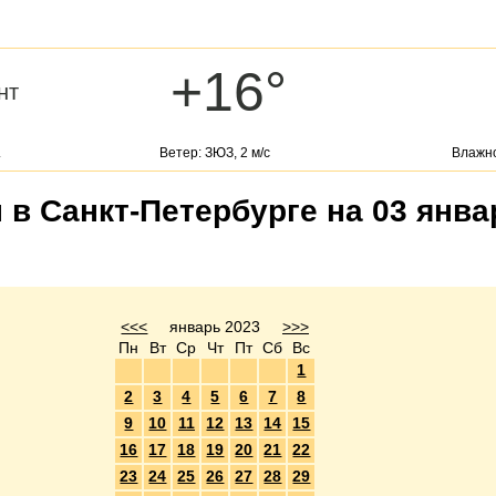
+16°
нт
.
Ветер: ЗЮЗ, 2 м/с
Влажно
 в Санкт-Петербурге на 03 янва
<<<
январь 2023
>>>
Пн
Вт
Ср
Чт
Пт
Сб
Вс
1
2
3
4
5
6
7
8
9
10
11
12
13
14
15
16
17
18
19
20
21
22
23
24
25
26
27
28
29