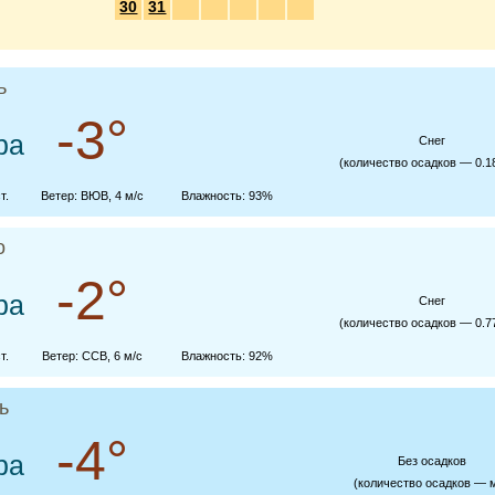
30
31
ь
-3°
ра
Cнег
(количество осадков — 0.1
т.
Ветер: ВЮВ, 4 м/с
Влажность: 93%
о
-2°
ра
Cнег
(количество осадков — 0.7
т.
Ветер: ССВ, 6 м/с
Влажность: 92%
ь
-4°
ра
Без осадков
(количество осадков — 