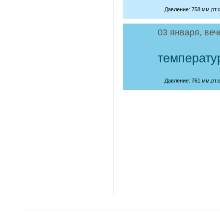
Давление: 758 мм.рт.с
03 января, веч
температу
Давление: 761 мм.рт.с