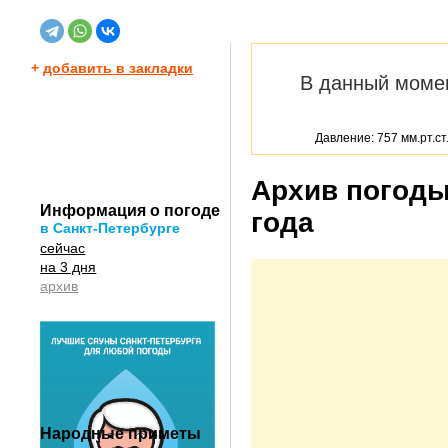
+
добавить в закладки
В данный моме
Давление: 757 мм.рт.ст
Архив погоды
Информация о погоде
года
в Санкт-Петербурге
сейчас
на 3 дня
архив
Народные приметы