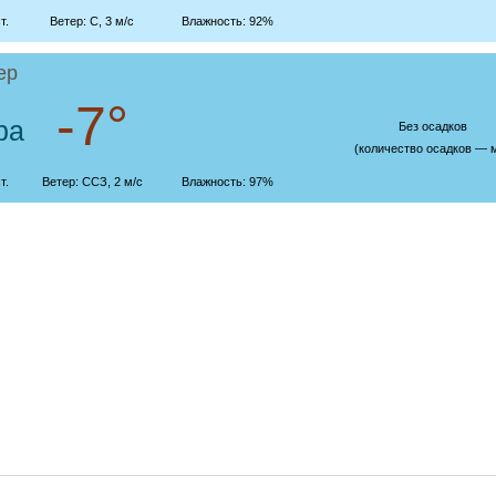
т.
Ветер: С, 3 м/с
Влажность: 92%
ер
-7°
ра
Без осадков
(количество осадков — 
т.
Ветер: ССЗ, 2 м/с
Влажность: 97%