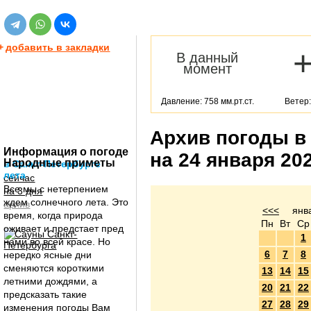
+
добавить в закладки
В данный
момент
Давление: 758 мм.рт.ст.
Ветер:
Архив погоды в
Информация о погоде
на 24 января 20
Народные приметы
в Санкт-Петербурге
лета
сейчас
Все мы с нетерпением
на 3 дня
ждем солнечного лета. Это
архив
<<<
янв
время, когда природа
Пн
Вт
Ср
оживает и предстает пред
1
нами во всей красе. Но
6
7
8
нередко ясные дни
сменяются короткими
13
14
15
летними дождями, а
20
21
22
предсказать такие
27
28
29
изменения погоды Вам