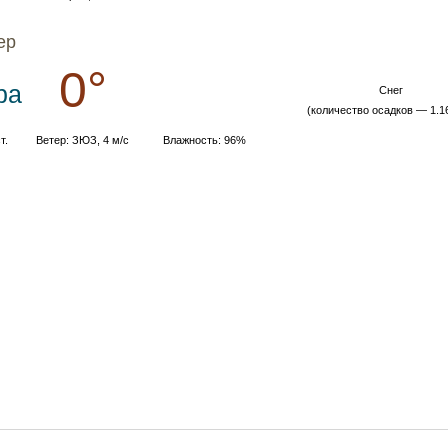
ер
0°
ра
Cнег
(количество осадков — 1.1
т.
Ветер: ЗЮЗ, 4 м/с
Влажность: 96%