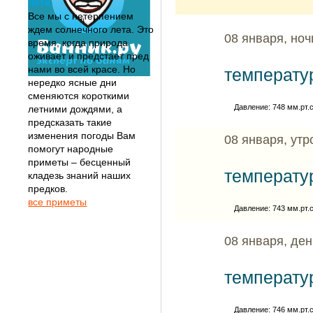
лета
Все мы с нетерпением
ждем солнечного лета. Это
08 января, ноч
время, когда природа
оживает и предстает пред
нами во всей красе. Но
температу
нередко ясные дни
сменяются короткими
Давление: 748 мм.рт.с
летними дождями, а
предсказать такие
изменения погоды Вам
08 января, утр
помогут народные
приметы – бесценный
температу
кладезь знаний наших
предков.
все приметы
Давление: 743 мм.рт.с
08 января, ден
температу
Давление: 746 мм.рт.с