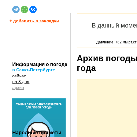
+
добавить в закладки
В данный моме
Давление: 762 мм.рт.ст
Архив погоды
Информация о погоде
года
в Санкт-Петербурге
сейчас
на 3 дня
архив
Народные приметы