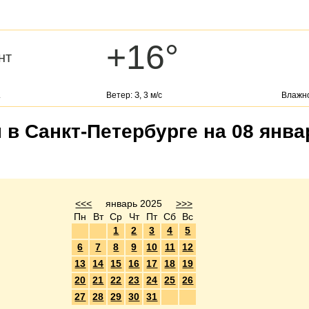
+16°
нт
.
Ветер: З, 3 м/с
Влажно
 в Санкт-Петербурге на 08 янва
<<<
январь 2025
>>>
Пн
Вт
Ср
Чт
Пт
Сб
Вс
1
2
3
4
5
6
7
8
9
10
11
12
13
14
15
16
17
18
19
20
21
22
23
24
25
26
27
28
29
30
31