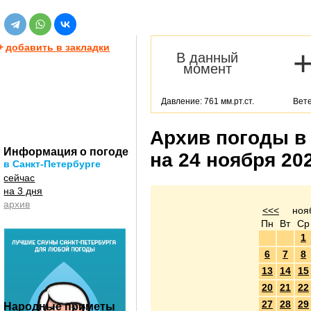
+
добавить в закладки
В данный
момент
Давление: 761 мм.рт.ст.
Вете
Архив погоды в
Информация о погоде
на 24 ноября 20
в Санкт-Петербурге
сейчас
на 3 дня
архив
<<<
ноя
Пн
Вт
Ср
1
6
7
8
13
14
15
20
21
22
27
28
29
Народные приметы