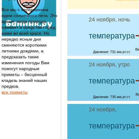
лета
Все мы с нетерпением
ждем солнечного лета. Это
24 ноября, ночь
время, когда природа
оживает и предстает пред
нами во всей красе. Но
температура
нередко ясные дни
сменяются короткими
Ве
летними дождями, а
Давление: 731 мм.рт.ст.
предсказать такие
изменения погоды Вам
24 ноября, утро
помогут народные
приметы – бесценный
температура
кладезь знаний наших
предков.
все приметы
В
Давление: 735 мм.рт.ст.
24 ноября,
температура