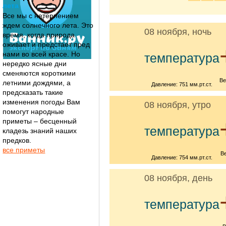
лета
Все мы с нетерпением
ждем солнечного лета. Это
08 ноября, ночь
время, когда природа
оживает и предстает пред
нами во всей красе. Но
температура
нередко ясные дни
сменяются короткими
Ве
летними дождями, а
Давление: 751 мм.рт.ст.
предсказать такие
изменения погоды Вам
08 ноября, утро
помогут народные
приметы – бесценный
температура
кладезь знаний наших
предков.
все приметы
В
Давление: 754 мм.рт.ст.
08 ноября, день
температура