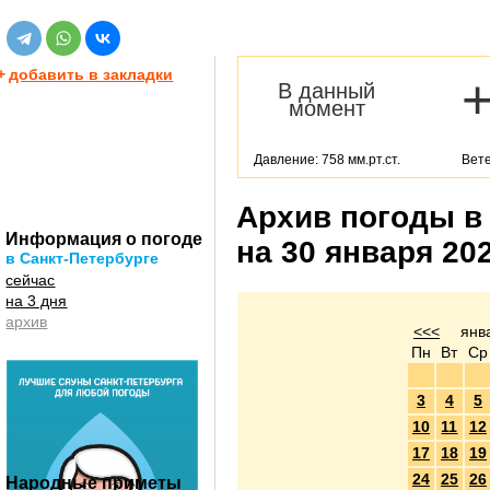
+
добавить в закладки
В данный
момент
Давление: 758 мм.рт.ст.
Вете
Архив погоды в
Информация о погоде
на 30 января 20
в Санкт-Петербурге
сейчас
на 3 дня
архив
<<<
янв
Пн
Вт
Ср
3
4
5
10
11
12
17
18
19
24
25
26
Народные приметы