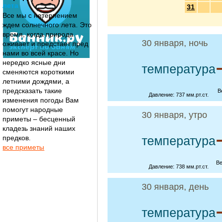
лета
31
Все мы с нетерпением
ждем солнечного лета. Это
время, когда природа
30 января, ночь
оживает и предстает пред
нами во всей красе. Но
нередко ясные дни
температура
сменяются короткими
летними дождями, а
предсказать такие
В
Давление: 737 мм.рт.ст.
изменения погоды Вам
помогут народные
30 января, утро
приметы – бесценный
кладезь знаний наших
предков.
температура
все приметы
Ве
Давление: 738 мм.рт.ст.
30 января, день
температура