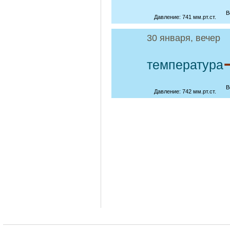
В
Давление: 741 мм.рт.ст.
30 января, вечер
температура
В
Давление: 742 мм.рт.ст.