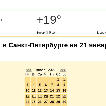
+19°
нт
.
Ветер: З, 5 м/с
Влажно
 в Санкт-Петербурге на 21 янва
<<<
январь 2022
>>>
Пн
Вт
Ср
Чт
Пт
Сб
Вс
1
2
3
4
5
6
7
8
9
10
11
12
13
14
15
16
17
18
19
20
21
22
23
24
25
26
27
28
29
30