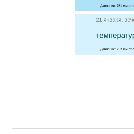
Давление: 751 мм.рт.с
21 января, веч
температу
Давление: 753 мм.рт.с