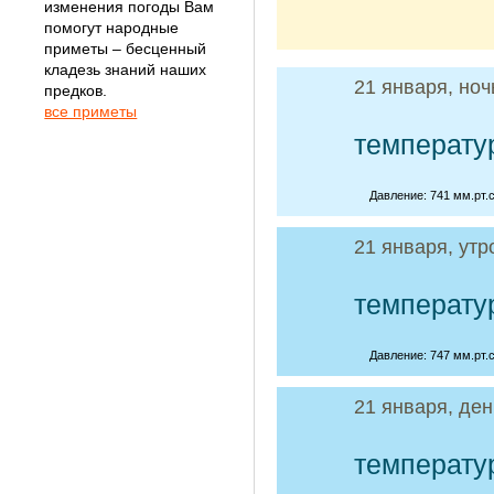
изменения погоды Вам
помогут народные
приметы – бесценный
кладезь знаний наших
21 января, ноч
предков.
все приметы
температу
Давление: 741 мм.рт.с
21 января, утр
температу
Давление: 747 мм.рт.с
21 января, ден
температу