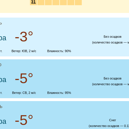
31
ь
-3°
ра
Без осадков
(количество осадков — 
т.
Ветер: ЮВ, 2 м/с
Влажность: 90%
о
-5°
ра
Без осадков
(количество осадков — 
т.
Ветер: СВ, 2 м/с
Влажность: 95%
ь
-5°
ра
Cнег
(количество осадков — 0.1