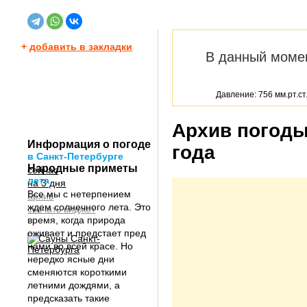
+
добавить в закладки
В данный моме
Давление: 756 мм.рт.ст
Архив погоды
Информация о погоде
года
в Санкт-Петербурге
Народные приметы
сейчас
лета
на 3 дня
Все мы с нетерпением
архив
ждем солнечного лета. Это
скачать виджет
время, когда природа
оживает и предстает пред
нами во всей красе. Но
нередко ясные дни
сменяются короткими
летними дождями, а
предсказать такие