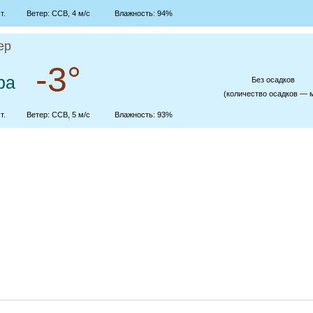
т.
Ветер: ССВ, 4 м/с
Влажность: 94%
ер
-3°
ра
Без осадков
(количество осадков — 
т.
Ветер: ССВ, 5 м/с
Влажность: 93%