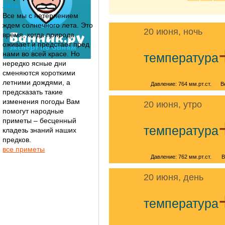
лета
Все мы с нетерпением
ждем солнечного лета. Это
20 июня, ночь
время, когда природа
оживает и предстает пред
нами во всей красе. Но
температура
нередко ясные дни
сменяются короткими
летними дождями, а
Давление: 764 мм.рт.ст.
В
предсказать такие
изменения погоды Вам
20 июня, утро
помогут народные
приметы – бесценный
температура
кладезь знаний наших
предков.
все приметы
Давление: 762 мм.рт.ст.
В
20 июня, день
температура