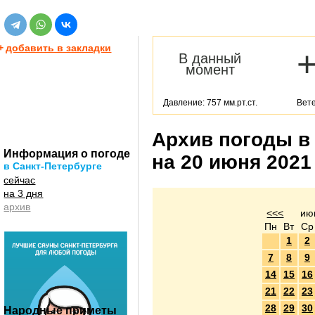
+
добавить в закладки
В данный
момент
Давление: 757 мм.рт.ст.
Вете
Архив погоды в
Информация о погоде
на 20 июня 2021
в Санкт-Петербурге
сейчас
на 3 дня
архив
<<<
ию
Пн
Вт
Ср
1
2
7
8
9
14
15
16
21
22
23
28
29
30
Народные приметы