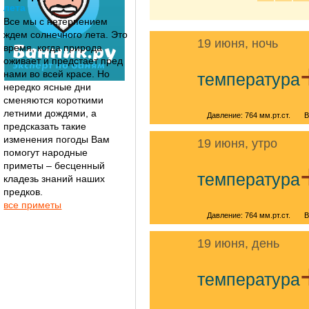
лета
Все мы с нетерпением
ждем солнечного лета. Это
19 июня, ночь
время, когда природа
оживает и предстает пред
нами во всей красе. Но
температура
нередко ясные дни
сменяются короткими
летними дождями, а
Давление: 764 мм.рт.ст.
В
предсказать такие
изменения погоды Вам
19 июня, утро
помогут народные
приметы – бесценный
температура
кладезь знаний наших
предков.
все приметы
Давление: 764 мм.рт.ст.
В
19 июня, день
температура