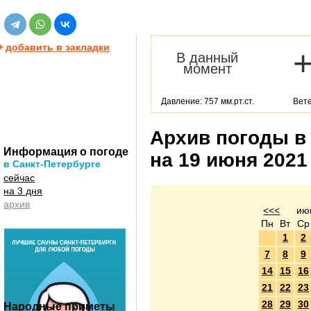
+
добавить в закладки
В данный
момент
Давление: 757 мм.рт.ст.
Вете
Архив погоды в
Информация о погоде
на 19 июня 2021
в Санкт-Петербурге
сейчас
на 3 дня
архив
<<<
ию
Пн
Вт
Ср
1
2
7
8
9
14
15
16
21
22
23
28
29
30
Народные приметы