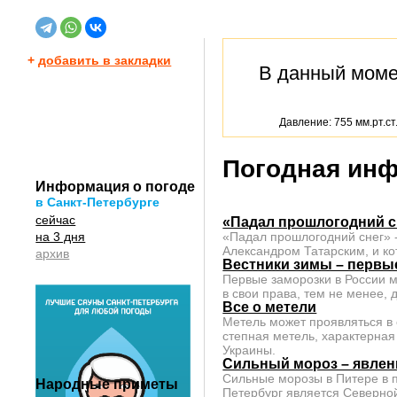
+
добавить в закладки
В данный мом
Давление: 755 мм.рт.ст
Погодная инф
Информация о погоде
в Санкт-Петербурге
сейчас
«Падал прошлогодний с
на 3 дня
«Падал прошлогодний снег» 
Александром Татарским, и ко
архив
Вестники зимы – первы
Первые заморозки в России мо
в свои права, тем не менее,
Все о метели
Метель может проявляться в с
степная метель, характерная
Украины.
Сильный мороз – явлен
Сильные морозы в Питере в п
Народные приметы
Петербург является Северно