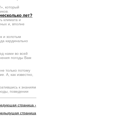
!», который
иков.
несколько лет?
ть климата и
ных и, вполне
ок и золотым
года кардинально
ед нами во всей
енения погоды Вам
не только потому
е. А, как известно,
братившись к знаниям
роды, поведении
ледующая страница ›
предыдущая страница