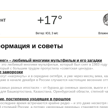
+17°
ент
.
Ветер: ЮЗ, 3 м/с
Влажно
ормация и советы
нег» – любимый многими мультфильм и его загадки
- это любимый многими мультфильм, который был снят в 1983 год
торый с большим трудом пропустила «советская цензура».
е заморозки
гут «нагрянуть» и в середине октября, а уже через месяц зима, ка
 даже в начале декабря в России случаются настоящие весенние от
амых разных ипостасях – от бурана до снежных заносов, вьюги и п
 для Башкортостана, Казахстана, Оренбургской области, степной ч
ие, постепенно уходящее в прошлое
оследнее время встречаются крайне редко – и это даже несмотря н
й столицей России, а потому «морозные рекорды» становятся пере