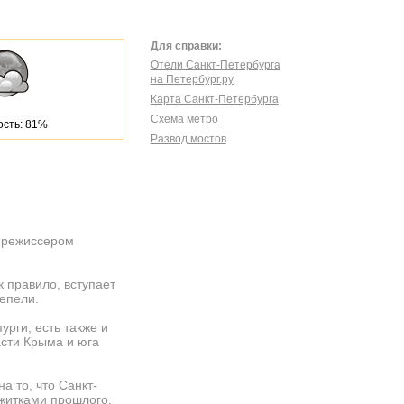
Для справки:
Отели Санкт-Петербурга
на Петербург.ру
Карта Санкт-Петербурга
Схема метро
сть: 81%
Развод мостов
у режиссером
к правило, вступает
тепели.
урги, есть также и
асти Крыма и юга
а то, что Санкт-
житками прошлого.