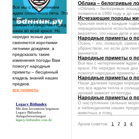
лета
Облака – белогривые л
Все мы с нетерпением
«Облака – белогривые лошадк
ждем солнечного лета. Это
появился в 1980 году и до с
Исчезающие породы жив
время, когда природа
Красная книга с каждым годо
оживает и предстает пред
нерациональное использован
нами во всей красе. Но
вероятно, что наши дети и в
нередко ясные дни
Народные приметы о п
сменяются короткими
Осень – это, пожалуй, самое
убранством, но если для сен
летними дождями, а
меняется.
предсказать такие
Народные приметы о по
изменения погоды Вам
Все мы с нетерпением ждем с
помогут народные
красе. Но нередко ясные дни
приметы – бесценный
помогут народные приметы –
Народные приметы о по
кладезь знаний наших
Наши далекие предки опреде
предков.
что все ждали тепла и солнца
все приметы
урожай зависит от погоды.
Народные приметы о по
О наступлении сильных мороз
Legacy Bitfundex
и наблюдениям наших предко
Mit dem Investieren beginnen
животных и птиц.
Legacy Bitfundex
Anlegerbewertungen
legacy-bitfundex.com.de
Архив советов:
1
2
3
4