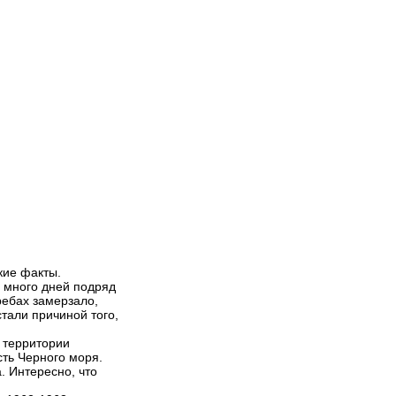
кие факты.
е много дней подряд
ребах замерзало,
стали причиной того,
 территории
сть Черного моря.
. Интересно, что