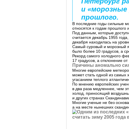
Петербург ра
и «морозные
прошлого.
В последние годы сильные м
относятся к годам прошлого 
Под данным, которые досту
считается декабрь 1955 года
декабря находилась на уровн
Самый суровый и морозный ян
было более 10 градусов, а с
Рекорд самого холодного фев
17 градусов, а отклонение от
Причины аномально си
Многие европейские метеоро
может стать одной из самых
угасанием теплого атлантиче
По мнению европейских учен
в два раза медленнее, чем э
холод, приносящий воздушны
и других странах Скандинави
Многие ученые не без основа
а на месте нынешних скандин