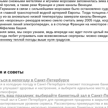
ными снежными метелями и жгучими морозами запомнилась зима 
ий пролив, а также реки Франции и узкие каналы Венеции.
в Германии в связи с сильнейшими морозами было остановлено суд
я главной транспортной водной артерией Европы. Тогда толщина 
му из-за аномально низкой температуры замерзли каналы Венеции.
них «морозных» рекордов можно смело считать зиму 2005 года, ког
енения линий электропередач, а в столице Франции на некоторое
Эйфелева башня.
яя зима, мы скоро узнаем, ведь впереди нас ждет почти целый ян
погода любит устраивать нам всевозможные сюрпризы: можно ожидат
сеннему теплой погоды выше нуля градусов.
я и советы
ться в непогоду в Санкт-Петербурге
ься в холодную погоду в Санкт-Петербурге поможет посещение бани
ю улучшают здоровье и настроение, и выберите идеальное место 
 атмосфере.
ить ваш праздник: выбирайте банкетный зал в Санкт-П
етный зал в Санкт-Петербурге для проведения праздника в закрыт
рантированным уровнем сервиса. Рассмотрены преимущества и в
татье представлены несколько примеров лучших банкетных залов в 