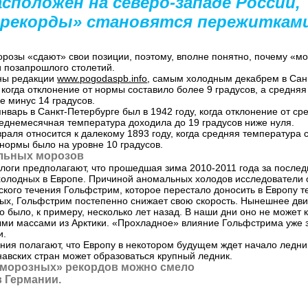
сположен на северо-западе России,
 рекорды» становятся пережиткам
орозы «сдают» свои позиции, поэтому, вполне понятно, почему «м
и позапрошлого столетий.
пны редакции
www.pogodaspb.info
, самым холодным декабрем в Сан
, когда отклонение от нормы составило более 9 градусов, а средня
е минус 14 градусов.
варь в Санкт-Петербурге был в 1942 году, когда отклонение от с
реднемесячная температура доходила до 19 градусов ниже нуля.
раля относится к далекому 1893 году, когда средняя температура 
 нормы было на уровне 10 градусов.
льных морозов
логи предполагают, что прошедшая зима
2010-2011
года за послед
 холодных в Европе. Причиной аномальных холодов исследователи
ского течения Гольфстрим, которое перестало доносить в Европу т
ых, Гольфстрим постепенно снижает свою скорость. Нынешнее дв
то было, к примеру, несколько лет назад. В наши дни оно не может
ми массами из Арктики. «Прохладное» влияние Гольфстрима уже 
и.
ния полагают, что Европу в некотором будущем ждет начало ледни
авских стран может образоваться крупный ледник.