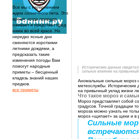
лета
Все мы с нетерпением
ждем солнечного лета. Это
время, когда природа
оживает и предстает пред
нами во всей красе. Но
нередко ясные дни
сменяются короткими
летними дождями, а
предсказать такие
изменения погоды Вам
помогут народные
Исторические данные свидетель
сильное влияние на привычный
приметы – бесценный
кладезь знаний наших
Аномальные сильные мороз н
предков.
метеослужбы. Исторические д
все приметы
на привычный уклад жизни л
Что такое мороз и сам
Мороз представляет собой со
градусов. Точной градации то
мороза можно узнать не толь
мороз «щипает» за щеки и в 
Сильные мор
встречаются