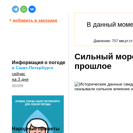
+
добавить в закладки
В данный мом
Давление: 757 мм.рт.ст
Сильный моро
Информация о погоде
прошлое
в Санкт-Петербурге
сейчас
на 3 дня
архив
Народные приметы