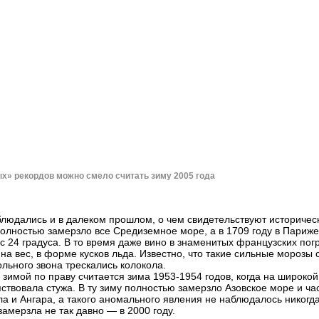
х» рекордов можно смело считать зиму 2005 года
людались и в далеком прошлом, о чем свидетельствуют историчес
полностью замерзло все Средиземное море, а в 1709 году в Париж
 24 градуса. В то время даже вино в знаменитых французских пог
на вес, в форме кусков льда. Известно, что такие сильные морозы 
ольного звона трескались колокола.
 зимой по праву считается зима
1953-1954 годов,
когда на широкой
пствовала стужа. В ту зиму полностью замерзло Азовское море и ча
ла и Ангара, а такого аномального явления не наблюдалось никогда
замерзла не так давно — в 2000 году.