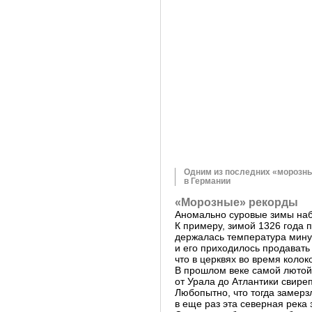
Одним из последних «морозны
в Германии
«Морозные» рекорды
Аномально суровые зимы наб
К примеру, зимой 1326 года 
держалась температура минус
и его приходилось продавать 
что в церквях во время колок
В прошлом веке самой лютой
от Урала до Атлантики свире
Любопытно, что тогда замерз
в еще раз эта северная река 