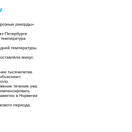
и
орозные рекорды»
кт-Петербурге
я температура
редней температуры
составляла минус
нее тысячелетие
 объясняют
епло.
ижение течение ужа
 компенсировать
заметно в Норвегии
кового периода,