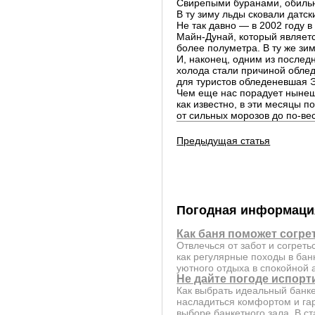
Свирепыми буранами, обиль
В ту зиму льды сковали датск
Не так давно — в 2002 году 
Майн-Дунай, который являетс
более полуметра. В ту же зи
И, наконец, одним из послед
холода стали причиной облед
для туристов обледеневшая 
Чем еще нас порадует нынешн
как известно, в эти месяцы 
от сильных морозов до по-ве
Предыдущая статья
Погодная информаци
Как баня поможет согре
Отвлечься от забот и согрет
как регулярные походы в бан
уютного отдыха в спокойной
Не дайте погоде испорт
Как выбрать идеальный банк
насладиться комфортом и га
выборе банкетного зала. В с