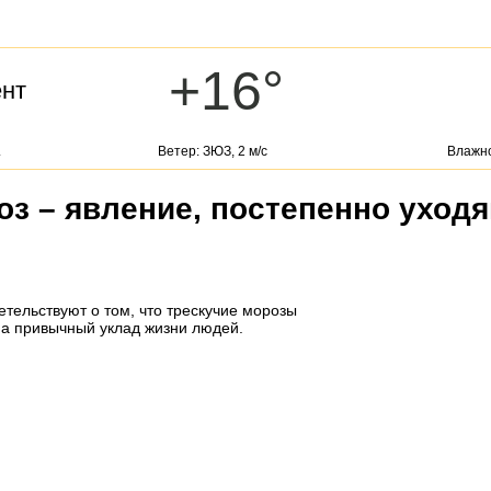
+16°
ент
.
Ветер: ЗЮЗ, 2 м/с
Влажно
з – явление, постепенно уход