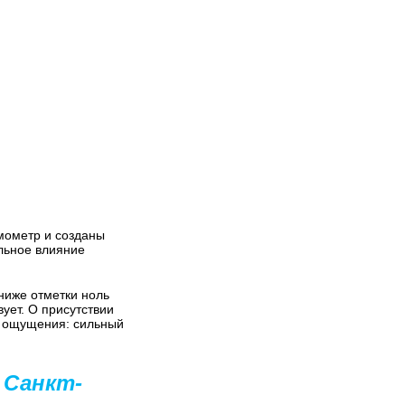
мометр и созданы
ильное влияние
ниже отметки ноль
вует. О присутствии
ые ощущения: сильный
 Санкт-