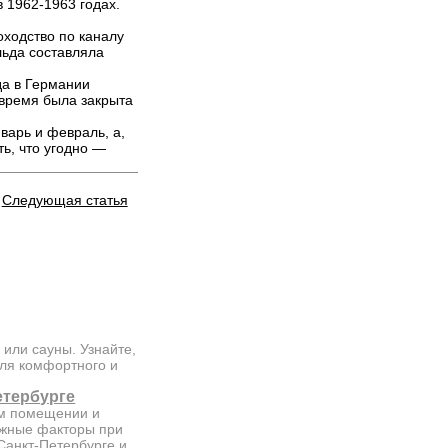
в
1962-1963 годах.
оходство по каналу
льда составляла
да в Германии
 время была закрыта
варь и февраль, а,
ь, что угодно —
Следующая статья
 или сауны. Узнайте,
для комфортного и
етербурге
ом помещении и
ажные факторы при
Санкт-Петербурге и