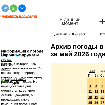
+
добавить в закладки
В данный
момент
Давление: 758 мм.рт.ст.
Вете
Архив погоды в
Информация о погоде
за май 2026 год
Народные приметы
в Санкт-Петербурге
лета
сейчас
Все мы с нетерпением
на 3 дня
ждем солнечного лета. Это
архив
<<<
ма
время, когда природа
Пн
Вт
Ср
оживает и предстает пред
нами во всей красе. Но
4
5
6
нередко ясные дни
сменяются короткими
11
12
13
летними дождями, а
18
19
20
предсказать такие
25
26
27
изменения погоды Вам