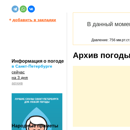
+
добавить в закладки
В данный моме
Давление: 756 мм.рт.ст
Архив погоды 
Информация о погоде
в Санкт-Петербурге
сейчас
на 3 дня
архив
Народные приметы