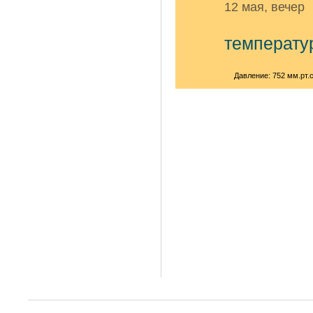
12 мая, вечер
температу
Давление: 752 мм.рт.с