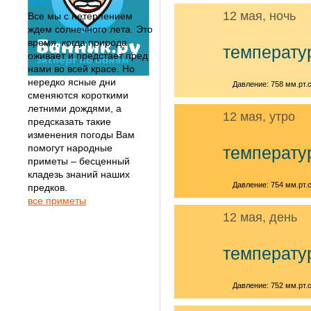
лета
12 мая, ночь
Все мы с нетерпением
ждем солнечного лета. Это
время, когда природа
температу
оживает и предстает пред
нами во всей красе. Но
нередко ясные дни
Давление: 758 мм.рт.с
сменяются короткими
летними дождями, а
12 мая, утро
предсказать такие
изменения погоды Вам
помогут народные
температу
приметы – бесценный
кладезь знаний наших
Давление: 754 мм.рт.с
предков.
все приметы
12 мая, день
температу
Давление: 752 мм.рт.с