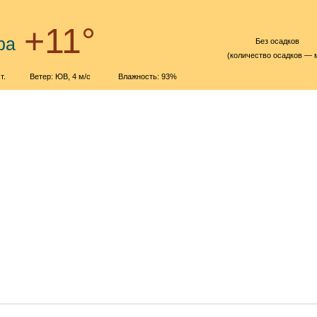
+11°
ра
Без осадков
(количество осадков — 
т.
Ветер: ЮВ, 4 м/с
Влажность: 93%