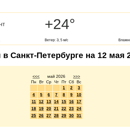
+24°
нт
.
Ветер: З, 5 м/с
Влажно
в Санкт-Петербурге на 12 мая 
<<<
май 2026
>>>
Пн
Вт
Ср
Чт
Пт
Сб
Вс
1
2
3
4
5
6
7
8
9
10
11
12
13
14
15
16
17
18
19
20
21
22
23
24
25
26
27
28
29
30
31