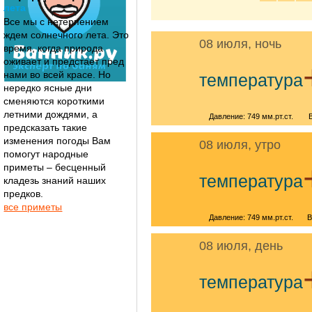
лета
Все мы с нетерпением
ждем солнечного лета. Это
08 июля, ночь
время, когда природа
оживает и предстает пред
нами во всей красе. Но
температура
нередко ясные дни
сменяются короткими
летними дождями, а
Давление: 749 мм.рт.ст.
предсказать такие
изменения погоды Вам
08 июля, утро
помогут народные
приметы – бесценный
температура
кладезь знаний наших
предков.
все приметы
Давление: 749 мм.рт.ст.
В
08 июля, день
температура