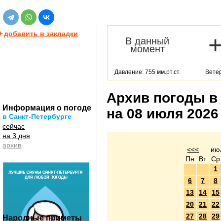
+
добавить в закладки
В данный
момент
Давление: 755 мм.рт.ст.
Ветер
Архив погоды в
Информация о погоде
на 08 июля 2026
в Санкт-Петербурге
сейчас
на 3 дня
архив
<<<
ию
Пн
Вт
Ср
1
6
7
8
13
14
15
20
21
22
27
28
29
Народные приметы