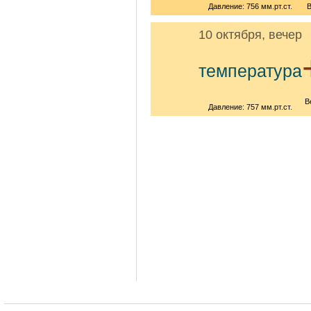
Давление: 756 мм.рт.ст.
В
10 октября, вечер
температура
В
Давление: 757 мм.рт.ст.