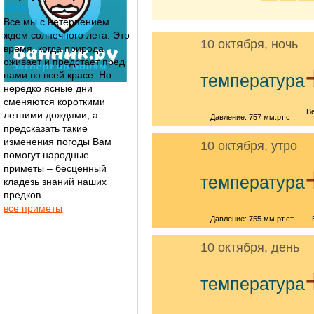
лета
Все мы с нетерпением
ждем солнечного лета. Это
10 октября, ночь
время, когда природа
оживает и предстает пред
нами во всей красе. Но
температура
нередко ясные дни
сменяются короткими
Ве
летними дождями, а
Давление: 757 мм.рт.ст.
предсказать такие
изменения погоды Вам
10 октября, утро
помогут народные
приметы – бесценный
температура
кладезь знаний наших
предков.
все приметы
Давление: 755 мм.рт.ст.
10 октября, день
температура