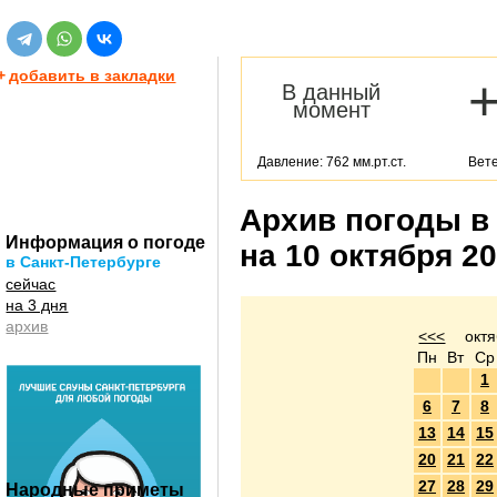
+
добавить в закладки
В данный
момент
Давление: 762 мм.рт.ст.
Вете
Архив погоды в
Информация о погоде
на 10 октября 2
в Санкт-Петербурге
сейчас
на 3 дня
архив
<<<
октя
Пн
Вт
Ср
1
6
7
8
13
14
15
20
21
22
27
28
29
Народные приметы