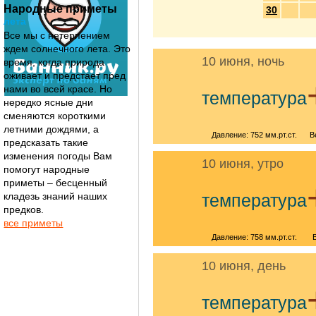
Народные приметы
30
лета
Все мы с нетерпением
ждем солнечного лета. Это
10 июня, ночь
время, когда природа
оживает и предстает пред
нами во всей красе. Но
температура
нередко ясные дни
сменяются короткими
летними дождями, а
Давление: 752 мм.рт.ст.
В
предсказать такие
изменения погоды Вам
10 июня, утро
помогут народные
приметы – бесценный
кладезь знаний наших
температура
предков.
все приметы
Давление: 758 мм.рт.ст.
10 июня, день
температура