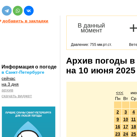
+
добавить в закладки
В данный
момент
Давление: 755 мм.рт.ст.
Вете
Архив погоды в
Информация о погоде
на 10 июня 2025
в Санкт-Петербурге
сейчас
на 3 дня
архив
<<<
ию
скачать виджет
Пн
Вт
Ср
2
3
4
9
10
11
16
17
18
23
24
25