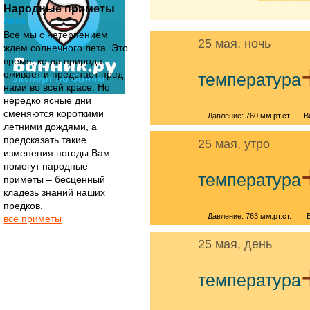
Народные приметы
лета
Все мы с нетерпением
25 мая, ночь
ждем солнечного лета. Это
время, когда природа
оживает и предстает пред
температура
нами во всей красе. Но
нередко ясные дни
сменяются короткими
Давление: 760 мм.рт.ст.
В
летними дождями, а
предсказать такие
25 мая, утро
изменения погоды Вам
помогут народные
температура
приметы – бесценный
кладезь знаний наших
предков.
Давление: 763 мм.рт.ст.
все приметы
25 мая, день
температура