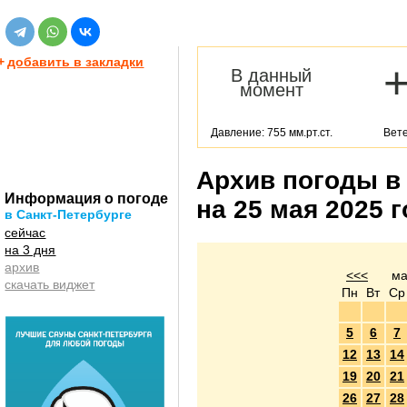
+
добавить в закладки
В данный
момент
Давление: 755 мм.рт.ст.
Вете
Архив погоды в
Информация о погоде
на 25 мая 2025 
в Санкт-Петербурге
сейчас
на 3 дня
архив
<<<
ма
скачать виджет
Пн
Вт
Ср
5
6
7
12
13
14
19
20
21
26
27
28