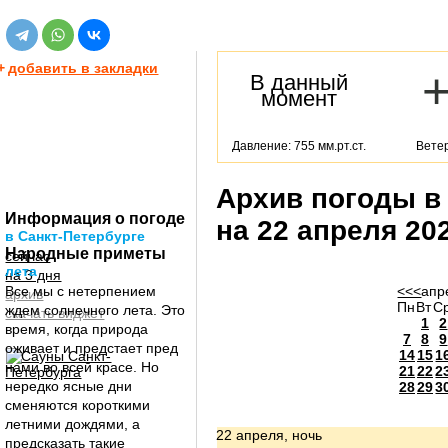
+
добавить в закладки
В данный
момент
Давление: 755 мм.рт.ст.
Ветер
Архив погоды в
Информация о погоде
на 22 апреля 20
в Санкт-Петербурге
Народные приметы
сейчас
лета
на 3 дня
Все мы с нетерпением
<<<
апр
архив
Пн
Вт
С
ждем солнечного лета. Это
скачать виджет
1
2
время, когда природа
7
8
9
оживает и предстает пред
14
15
1
нами во всей красе. Но
21
22
2
нередко ясные дни
28
29
3
сменяются короткими
летними дождями, а
22 апреля, ночь
предсказать такие