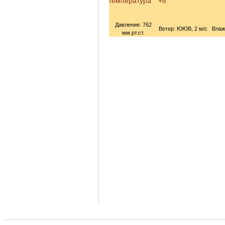
температура
+8°
Давление: 762
Ветер: ЮЮВ, 2 м/с
Влаж
мм.рт.ст.