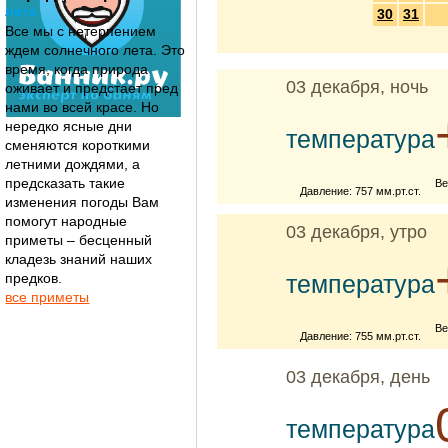
лета
30
31
Все мы с нетерпением
ждем солнечного лета. Это
время, когда природа
03 декабря, ночь
оживает и предстает пред
нами во всей красе. Но
нередко ясные дни
температура
сменяются короткими
летними дождями, а
предсказать такие
Ве
Давление: 757 мм.рт.ст.
изменения погоды Вам
помогут народные
03 декабря, утро
приметы – бесценный
кладезь знаний наших
предков.
температура
все приметы
Ве
Давление: 755 мм.рт.ст.
03 декабря, день
температура