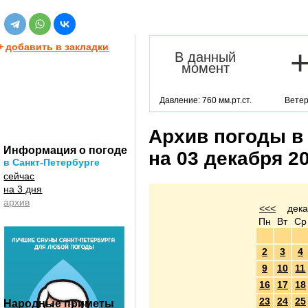
+
добавить в закладки
В данный
момент
Давление: 760 мм.рт.ст.
Ветер
Архив погоды в
Информация о погоде
на 03 декабря 2
в Санкт-Петербурге
сейчас
на 3 дня
архив
<<<
дека
Пн
Вт
Ср
2
3
4
9
10
11
16
17
18
23
24
25
Народные приметы