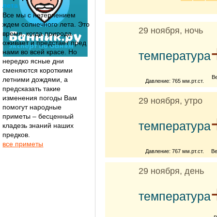
лета
Все мы с нетерпением
ждем солнечного лета. Это
29 ноября, ночь
время, когда природа
оживает и предстает пред
нами во всей красе. Но
температура
нередко ясные дни
сменяются короткими
В
летними дождями, а
Давление: 765 мм.рт.ст.
предсказать такие
изменения погоды Вам
29 ноября, утро
помогут народные
приметы – бесценный
температура
кладезь знаний наших
предков.
все приметы
Давление: 767 мм.рт.ст.
Ве
29 ноября, день
температура