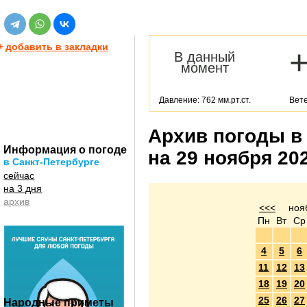
+
добавить в закладки
В данный
момент
Давление: 762 мм.рт.ст.
Вете
Архив погоды в
Информация о погоде
на 29 ноября 20
в Санкт-Петербурге
сейчас
на 3 дня
архив
<<<
ноя
Пн
Вт
Ср
4
5
6
11
12
13
18
19
20
25
26
27
Народные приметы