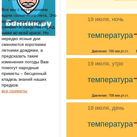
лета
Все мы с нетерпением
ждем солнечного лета. Это
19 июля, ночь
время, когда природа
оживает и предстает пред
нами во всей красе. Но
температура
нередко ясные дни
сменяются короткими
летними дождями, а
Давление: 760 мм.рт.ст.
предсказать такие
изменения погоды Вам
19 июля, утро
помогут народные
приметы – бесценный
температура
кладезь знаний наших
предков.
все приметы
Давление: 758 мм.рт.ст.
19 июля, день
температура