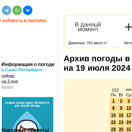
+
добавить в закладки
В данный
момент
Давление: 762 мм.рт.ст.
Вете
Архив погоды в
Информация о погоде
на 19 июля 2024
в Санкт-Петербурге
сейчас
на 3 дня
архив
<<<
ию
Пн
Вт
Ср
1
2
3
8
9
10
15
16
17
22
23
24
29
30
31
Народные приметы