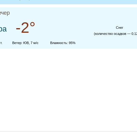
ечер
-2°
ра
Cнег
(количество осадков — 0.1
т.
Ветер: ЮВ, 7 м/с
Влажность: 95%