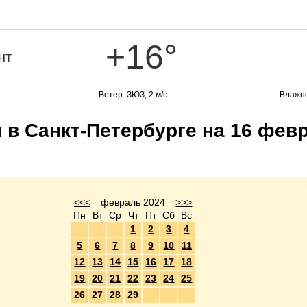
+16°
нт
.
Ветер: ЗЮЗ, 2 м/с
Влажно
 в Санкт-Петербурге на 16 фев
<<<
февраль 2024
>>>
Пн
Вт
Ср
Чт
Пт
Сб
Вс
1
2
3
4
5
6
7
8
9
10
11
12
13
14
15
16
17
18
19
20
21
22
23
24
25
26
27
28
29