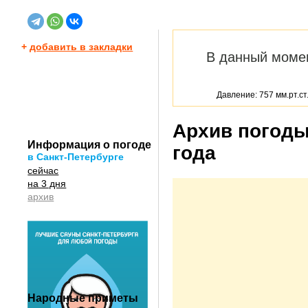
+
добавить в закладки
В данный моме
Давление: 757 мм.рт.ст
Архив погоды
Информация о погоде
года
в Санкт-Петербурге
сейчас
на 3 дня
архив
Народные приметы