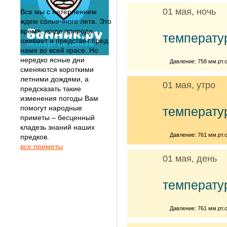
лета
01 мая, ночь
Все мы с нетерпением
ждем солнечного лета. Это
время, когда природа
температу
оживает и предстает пред
нами во всей красе. Но
нередко ясные дни
Давление: 758 мм.рт.с
сменяются короткими
летними дождями, а
01 мая, утро
предсказать такие
изменения погоды Вам
помогут народные
температу
приметы – бесценный
кладезь знаний наших
Давление: 761 мм.рт.с
предков.
все приметы
01 мая, день
температу
Давление: 761 мм.рт.с