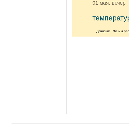
01 мая, вечер
температу
Давление: 761 мм.рт.с