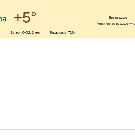
+5°
ра
Без осадков
(количество осадков — 
т.
Ветер: ЮЮЗ, 3 м/с
Влажность: 72%