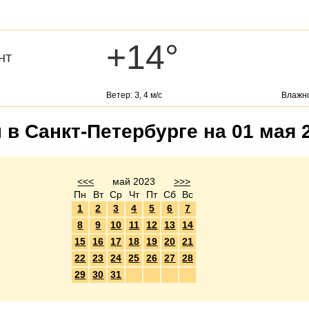
+14°
нт
.
Ветер: З, 4 м/с
Влажно
в Санкт-Петербурге на 01 мая 
<<<
май 2023
>>>
Пн
Вт
Ср
Чт
Пт
Сб
Вс
1
2
3
4
5
6
7
8
9
10
11
12
13
14
15
16
17
18
19
20
21
22
23
24
25
26
27
28
29
30
31