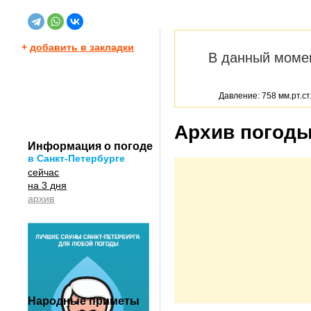
+
добавить в закладки
В данный моме
Давление: 758 мм.рт.ст
Архив погоды 
Информация о погоде
в Санкт-Петербурге
сейчас
на 3 дня
архив
Народные приметы