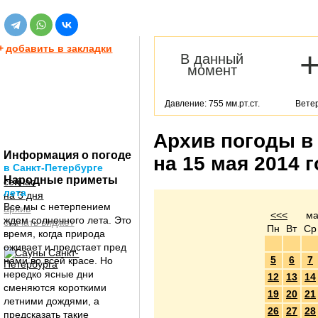
+
добавить в закладки
В данный
момент
Давление: 755 мм.рт.ст.
Ветер
Архив погоды в
Информация о погоде
на 15 мая 2014 
в Санкт-Петербурге
Народные приметы
сейчас
лета
на 3 дня
Все мы с нетерпением
архив
<<<
ма
ждем солнечного лета. Это
скачать виджет
Пн
Вт
Ср
время, когда природа
оживает и предстает пред
5
6
7
нами во всей красе. Но
нередко ясные дни
12
13
14
сменяются короткими
19
20
21
летними дождями, а
26
27
28
предсказать такие