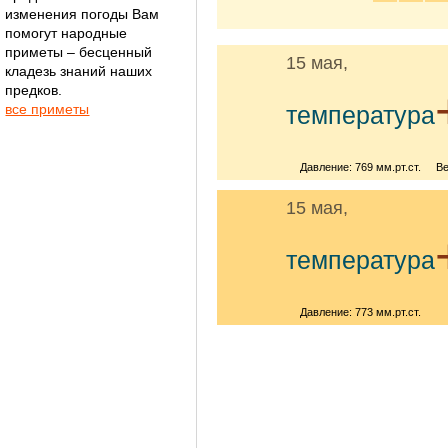
изменения погоды Вам
помогут народные
приметы – бесценный
15 мая,
кладезь знаний наших
предков.
все приметы
температура
Давление: 769 мм.рт.ст.
Ве
15 мая,
температура
Давление: 773 мм.рт.ст.