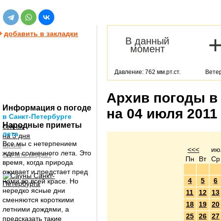
+
добавить в закладки
В данный
момент
Давление: 762 мм.рт.ст.
Ветер
Архив погоды в
Информация о погоде
на 04 июля 2011
в Санкт-Петербурге
Народные приметы
сейчас
лета
на 3 дня
Все мы с нетерпением
архив
<<<
ию
ждем солнечного лета. Это
скачать виджет
Пн
Вт
Ср
время, когда природа
оживает и предстает пред
4
5
6
нами во всей красе. Но
нередко ясные дни
11
12
13
сменяются короткими
18
19
20
летними дождями, а
25
26
27
предсказать такие