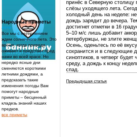
принёс в Северную столицу 
слёзы уходящего лета. Сегод
холодный день на неделе: н
дождь зарядит до вечера. Те
Народные приметы
достигнет отметки в 16 град
лета
5–10 м/с лишь добавит аккор
Все мы с нетерпением
петербуржцы, не злите женщ
ждем солнечного лета. Это
Осень, оденьтесь по её вкус
время, когда природа
сохранится и в следующие д
оживает и предстает пред
нами во всей красе. Но
синоптиков, в четверг будет 
нередко ясные дни
среду, а дождь к концу неде
сменяются короткими
спад.
летними дождями, а
предсказать такие
Предыдущая статья
изменения погоды Вам
помогут народные
приметы – бесценный
кладезь знаний наших
предков.
все приметы