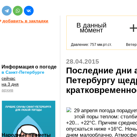
+
добавить в закладки
В данный
момент
Давление: 757 мм.рт.ст.
Ветер:
28.04.2015
Информация о погоде
Последние дни 
в Санкт-Петербурге
Петербургу щед
сейчас
на 3 дня
кратковременно
архив
29 апреля погода пораду
этой поры теплом: столб
+20... +22°C. Причем средне
опускаться ниже +16°C. Ноч
днем малооблачно. Атмосфе
Народные приметы