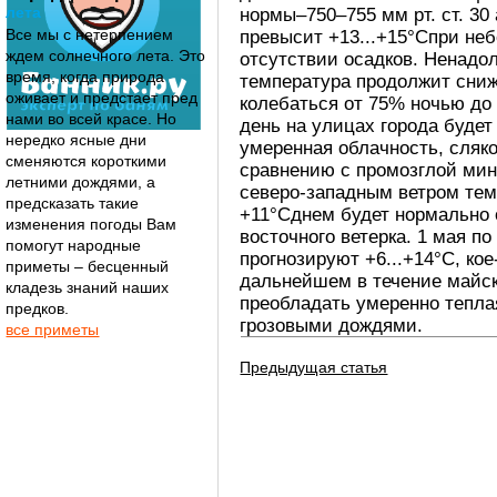
лета
нормы–750–755 мм рт. ст. 30
Все мы с нетерпением
превысит +13...+15°Cпри не
ждем солнечного лета. Это
отсутствии осадков. Ненадол
время, когда природа
температура продолжит сниж
оживает и предстает пред
колебаться от 75% ночью до
нами во всей красе. Но
день на улицах города буде
нередко ясные дни
умеренная облачность, сляко
сменяются короткими
сравнению с промозглой ми
летними дождями, а
северо-западным ветром тем
предсказать такие
+11
°Cднем будет нормально 
изменения погоды Вам
восточного ветерка. 1 мая п
помогут народные
прогнозируют +6...+14°C, кое
приметы – бесценный
дальнейшем в течение майск
кладезь знаний наших
преобладать умеренно тепла
предков.
грозовыми дождями.
все приметы
Предыдущая статья