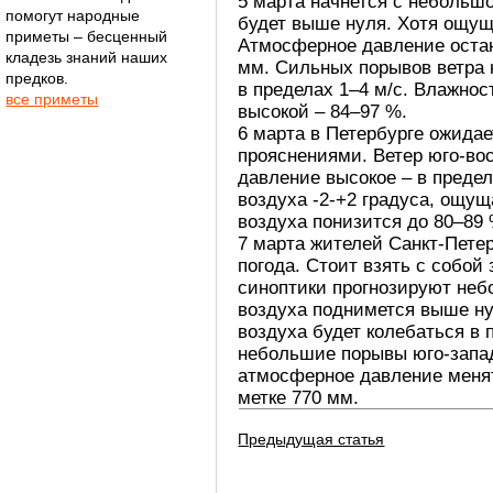
5 марта начнется с небольшо
помогут народные
будет выше нуля. Хотя ощуща
приметы – бесценный
Атмосферное давление остан
кладезь знаний наших
мм. Сильных порывов ветра 
предков.
в пределах 1–4 м/с. Влажнос
все приметы
высокой – 84–97 %.
6 марта в Петербурге ожидае
прояснениями. Ветер юго-во
давление высокое – в преде
воздуха -2-+2 градуса, ощущ
воздуха понизится до 80–89 
7 марта жителей Санкт-Пете
погода. Стоит взять с собой 
синоптики прогнозируют неб
воздуха поднимется выше ну
воздуха будет колебаться в
небольшие порывы юго-западн
атмосферное давление менят
метке 770 мм.
Предыдущая статья