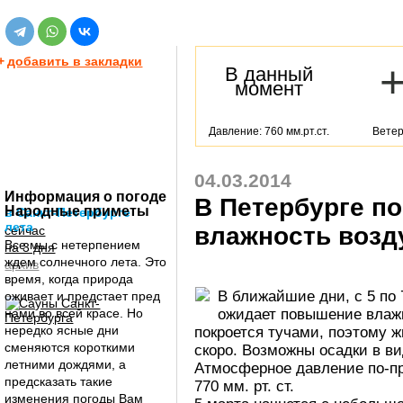
+
добавить в закладки
В данный
момент
Давление: 760 мм.рт.ст.
Ветер
04.03.2014
Информация о погоде
В Петербурге п
Народные приметы
в Санкт-Петербурге
лета
влажность возд
сейчас
Все мы с нетерпением
на 3 дня
ждем солнечного лета. Это
архив
время, когда природа
В ближайшие дни, с 5 по 
оживает и предстает пред
ожидает повышение влажн
нами во всей красе. Но
нередко ясные дни
покроется тучами, поэтому ж
сменяются короткими
скоро. Возможны осадки в ви
летними дождями, а
Атмосферное давление по-п
предсказать такие
770 мм. рт. ст.
изменения погоды Вам