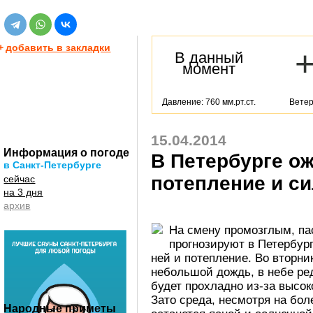
+
добавить в закладки
В данный
момент
Давление: 760 мм.рт.ст.
Ветер
15.04.2014
Информация о погоде
В Петербурге о
в Санкт-Петербурге
потепление и с
сейчас
на 3 дня
архив
На смену промозглым, п
прогнозируют в Петербург
ней и потепление. Во вторни
небольшой дождь, в небе ред
будет прохладно из-за высок
Зато среда, несмотря на бол
Народные приметы