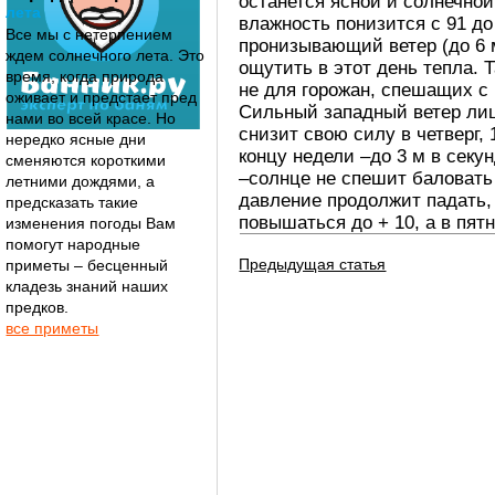
останется ясной и солнечной,
лета
влажность понизится с 91 д
Все мы с нетерпением
пронизывающий ветер (до 6 м
ждем солнечного лета. Это
ощутить в этот день тепла. 
время, когда природа
не для горожан, спешащих с
оживает и предстает пред
Сильный западный ветер лиш
нами во всей красе. Но
снизит свою силу в четверг, 
нередко ясные дни
концу недели –до 3 м в секу
сменяются короткими
–солнце не спешит баловать
летними дождями, а
давление продолжит падать,
предсказать такие
повышаться до + 10, а в пятн
изменения погоды Вам
помогут народные
Предыдущая статья
приметы – бесценный
кладезь знаний наших
предков.
все приметы